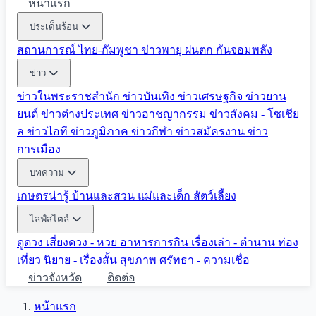
หน้าแรก
ประเด็นร้อน
สถานการณ์ ไทย-กัมพูชา
ข่าวพายุ ฝนตก
กันจอมพลัง
ข่าว
ข่าวในพระราชสำนัก
ข่าวบันเทิง
ข่าวเศรษฐกิจ
ข่าวยาน
ยนต์
ข่าวต่างประเทศ
ข่าวอาชญากรรม
ข่าวสังคม - โซเชีย
ล
ข่าวไอที
ข่าวภูมิภาค
ข่าวกีฬา
ข่าวสมัครงาน
ข่าว
การเมือง
บทความ
เกษตรน่ารู้
บ้านและสวน
แม่และเด็ก
สัตว์เลี้ยง
ไลฟ์สไตล์
ดูดวง
เสี่ยงดวง - หวย
อาหารการกิน
เรื่องเล่า - ตำนาน
ท่อง
เที่ยว
นิยาย - เรื่องสั้น
สุขภาพ
ศรัทธา - ความเชื่อ
ข่าวจังหวัด
ติดต่อ
หน้าแรก