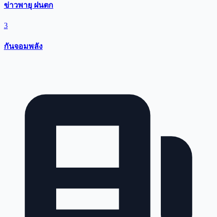
ข่าวพายุ ฝนตก
3
กันจอมพลัง