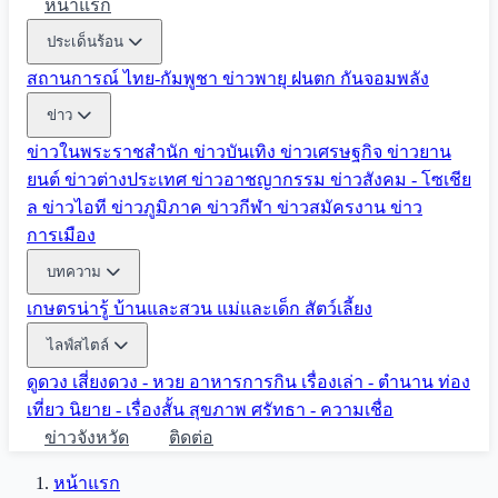
หน้าแรก
ประเด็นร้อน
สถานการณ์ ไทย-กัมพูชา
ข่าวพายุ ฝนตก
กันจอมพลัง
ข่าว
ข่าวในพระราชสำนัก
ข่าวบันเทิง
ข่าวเศรษฐกิจ
ข่าวยาน
ยนต์
ข่าวต่างประเทศ
ข่าวอาชญากรรม
ข่าวสังคม - โซเชีย
ล
ข่าวไอที
ข่าวภูมิภาค
ข่าวกีฬา
ข่าวสมัครงาน
ข่าว
การเมือง
บทความ
เกษตรน่ารู้
บ้านและสวน
แม่และเด็ก
สัตว์เลี้ยง
ไลฟ์สไตล์
ดูดวง
เสี่ยงดวง - หวย
อาหารการกิน
เรื่องเล่า - ตำนาน
ท่อง
เที่ยว
นิยาย - เรื่องสั้น
สุขภาพ
ศรัทธา - ความเชื่อ
ข่าวจังหวัด
ติดต่อ
หน้าแรก