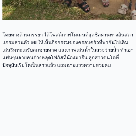
โดยทางด้านภรรยา ได้โพสต์ภาพโมเมนต์สุดชิลผ่านทางอินสตา
แกรมส่วนตัว เผยให้เห็นกิจกรรมของครอบครัวที่พากันไปเดิน
เล่นริมทะเลรับลมชายหาด และภาพเล่นน้ำในสระว่ายน้ำ ทำเอา
แฟนๆหลายคนต่างหลุดโฟกัสที่น้องมารีน ลูกสาวคนโตที่
ปัจจุบันเริ่มโตเป็นสาวแล้ว แถมฉายแววความสวยคม