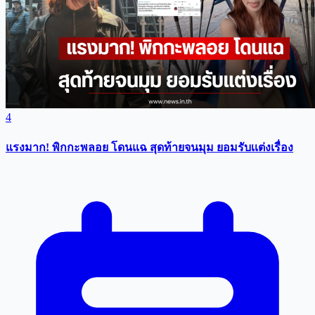
4
แรงมาก! พิกกะพลอย โดนแฉ สุดท้ายจนมุม ยอมรับเเต่งเรื่อง