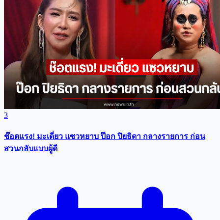
3
ช๊อตแรง! มะเดี่ยว แซวหยาบ ป๊อก ปิยธิดา กลางรายการ ก่อน
สวนกลับแบบผู้ดี