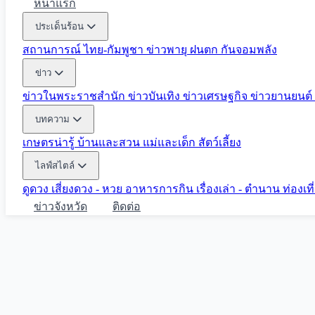
หน้าแรก
ประเด็นร้อน
สถานการณ์ ไทย-กัมพูชา
ข่าวพายุ ฝนตก
กันจอมพลัง
ข่าว
ข่าวในพระราชสำนัก
ข่าวบันเทิง
ข่าวเศรษฐกิจ
ข่าวยานยนต์
บทความ
เกษตรน่ารู้
บ้านและสวน
แม่และเด็ก
สัตว์เลี้ยง
ไลฟ์สไตล์
ดูดวง
เสี่ยงดวง - หวย
อาหารการกิน
เรื่องเล่า - ตำนาน
ท่องเท
ข่าวจังหวัด
ติดต่อ