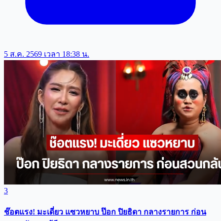
5 ส.ค. 2569 เวลา 18:38 น.
3
ช๊อตแรง! มะเดี่ยว แซวหยาบ ป๊อก ปิยธิดา กลางรายการ ก่อน