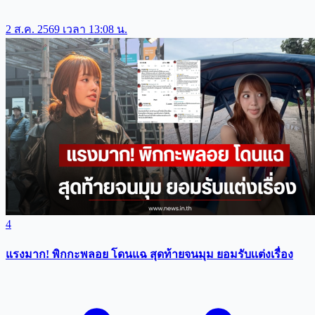
2 ส.ค. 2569 เวลา 13:08 น.
4
แรงมาก! พิกกะพลอย โดนแฉ สุดท้ายจนมุม ยอมรับเเต่งเรื่อง