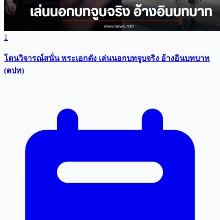
1
โดนวิจารณ์สนั่น พระเอกดัง เล่นนอกบทจูบจริง อ้างอินบทบาท
(ตปท)