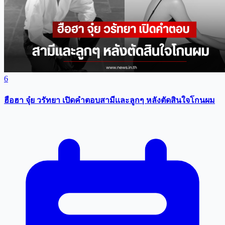
6
ฮือฮา จุ๋ย วรัทยา เปิดคำตอบสามีเเละลูกๆ หลังตัดสินใจโกนผม