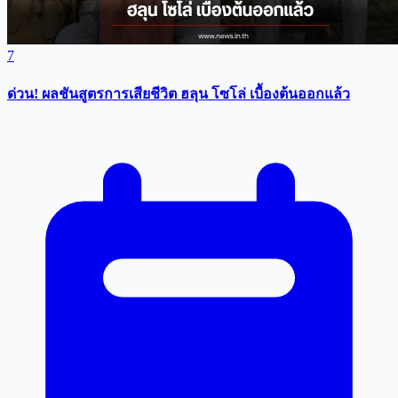
7
ด่วน! ผลชันสูตรการเสียชีวิต ฮลุน โซโล่ เบื้องต้นออกแล้ว