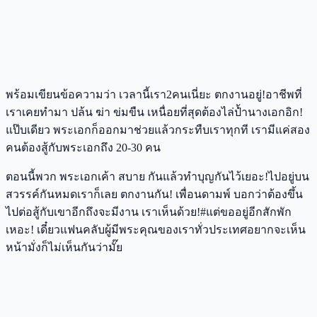
พร้อมเขียนข้อความว่า เวลานี้เรา2คนเนี่ยะ ตกงานอยู่!อาชีพที่
เราเคยทำมา ปล้น ฆ่า ข่มขืน เหนื่อยที่สุดต้องไล่ป้ำนางเอกอิก!
แป๊บเดียว พระเอกก็ออกมาช่วยแล้วกระทืบเราทุกที เรามีแค่สอง
คนต้องสู้กับพระเอกถึง 20-30 คน
ตอนนี้พวก พระเอกเค้า สบาย กันแล้วทำบุญกันไว้เยอะ!ไปอยู่บน
สวรรค์กันหมดเราก็เลย ตกงานกัน! เพื่อนดามพ์ บอกว่าต้องขึ้น
ไปต่อสู้กับเขาอีกถึงจะมีงาน เราเห็นด้วย!#แต่ขออยู่อีกสักพัก
เหอะ! เดี๋ยวแฟนคลับผู้มีพระคุณของเราทั่วประเทศอยากจะเห็น
หน้ามั่งก็ไม่เห็นกันว่ามั๊ย