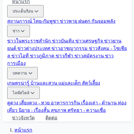
หน้าแรก
ประเด็นร้อน
สถานการณ์ ไทย-กัมพูชา
ข่าวพายุ ฝนตก
กันจอมพลัง
ข่าว
ข่าวในพระราชสำนัก
ข่าวบันเทิง
ข่าวเศรษฐกิจ
ข่าวยาน
ยนต์
ข่าวต่างประเทศ
ข่าวอาชญากรรม
ข่าวสังคม - โซเชีย
ล
ข่าวไอที
ข่าวภูมิภาค
ข่าวกีฬา
ข่าวสมัครงาน
ข่าว
การเมือง
บทความ
เกษตรน่ารู้
บ้านและสวน
แม่และเด็ก
สัตว์เลี้ยง
ไลฟ์สไตล์
ดูดวง
เสี่ยงดวง - หวย
อาหารการกิน
เรื่องเล่า - ตำนาน
ท่อง
เที่ยว
นิยาย - เรื่องสั้น
สุขภาพ
ศรัทธา - ความเชื่อ
ข่าวจังหวัด
ติดต่อ
หน้าแรก