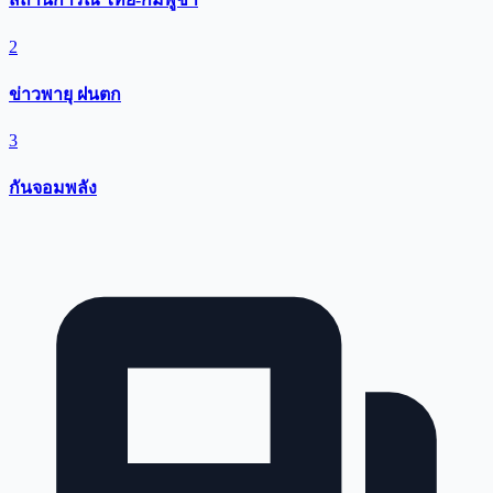
2
ข่าวพายุ ฝนตก
3
กันจอมพลัง