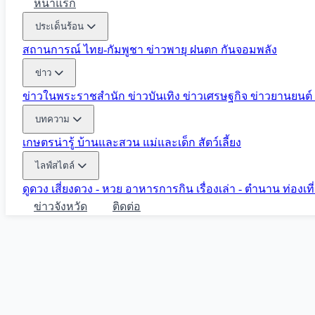
หน้าแรก
ประเด็นร้อน
สถานการณ์ ไทย-กัมพูชา
ข่าวพายุ ฝนตก
กันจอมพลัง
ข่าว
ข่าวในพระราชสำนัก
ข่าวบันเทิง
ข่าวเศรษฐกิจ
ข่าวยานยนต์
บทความ
เกษตรน่ารู้
บ้านและสวน
แม่และเด็ก
สัตว์เลี้ยง
ไลฟ์สไตล์
ดูดวง
เสี่ยงดวง - หวย
อาหารการกิน
เรื่องเล่า - ตำนาน
ท่องเท
ข่าวจังหวัด
ติดต่อ