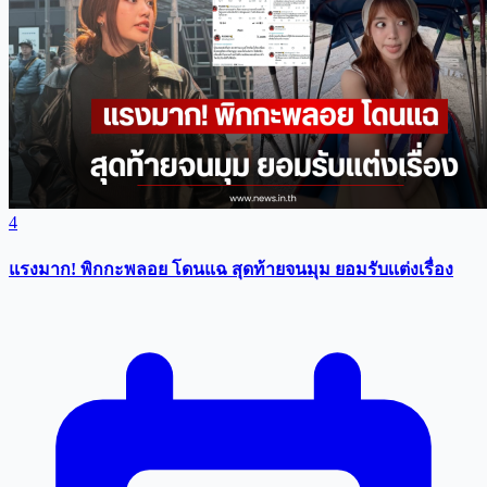
4
แรงมาก! พิกกะพลอย โดนแฉ สุดท้ายจนมุม ยอมรับเเต่งเรื่อง