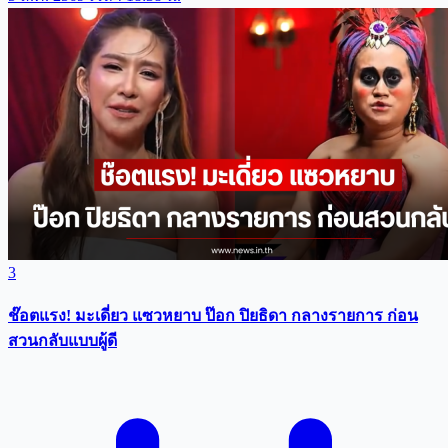
3
ช๊อตแรง! มะเดี่ยว แซวหยาบ ป๊อก ปิยธิดา กลางรายการ ก่อน
สวนกลับแบบผู้ดี