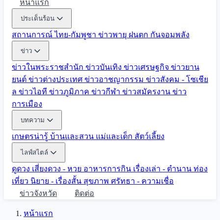
หน้าแรก
ประเด็นร้อน
สถานการณ์ ไทย-กัมพูชา
ข่าวพายุ ฝนตก
กันจอมพลัง
ข่าว
ข่าวในพระราชสำนัก
ข่าวบันเทิง
ข่าวเศรษฐกิจ
ข่าวยาน
ยนต์
ข่าวต่างประเทศ
ข่าวอาชญากรรม
ข่าวสังคม - โซเชีย
ล
ข่าวไอที
ข่าวภูมิภาค
ข่าวกีฬา
ข่าวสมัครงาน
ข่าว
การเมือง
บทความ
เกษตรน่ารู้
บ้านและสวน
แม่และเด็ก
สัตว์เลี้ยง
ไลฟ์สไตล์
ดูดวง
เสี่ยงดวง - หวย
อาหารการกิน
เรื่องเล่า - ตำนาน
ท่อง
เที่ยว
นิยาย - เรื่องสั้น
สุขภาพ
ศรัทธา - ความเชื่อ
ข่าวจังหวัด
ติดต่อ
หน้าแรก