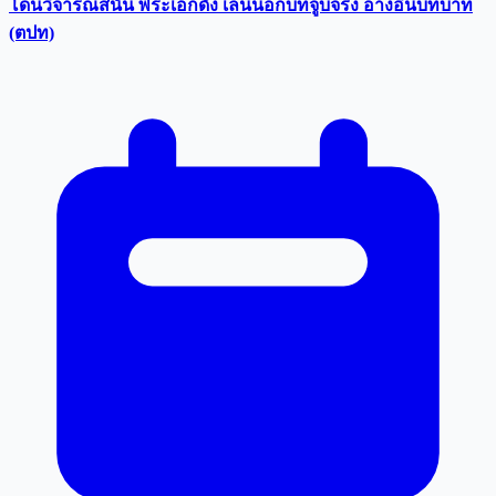
โดนวิจารณ์สนั่น พระเอกดัง เล่นนอกบทจูบจริง อ้างอินบทบาท
(ตปท)