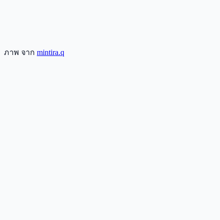
ภาพ จาก
mintira.q