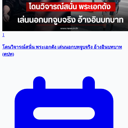
1
โดนวิจารณ์สนั่น พระเอกดัง เล่นนอกบทจูบจริง อ้างอินบทบาท
(ตปท)