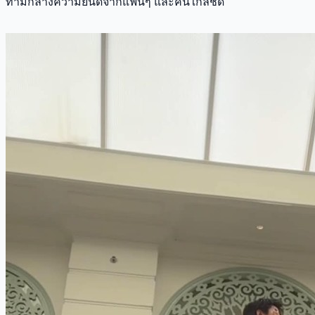
ท่ามกลางความยินดีจากแฟนๆ และคนใกล้ชิด