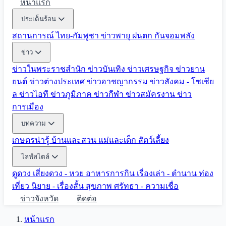
หน้าแรก
ประเด็นร้อน
สถานการณ์ ไทย-กัมพูชา
ข่าวพายุ ฝนตก
กันจอมพลัง
ข่าว
ข่าวในพระราชสำนัก
ข่าวบันเทิง
ข่าวเศรษฐกิจ
ข่าวยาน
ยนต์
ข่าวต่างประเทศ
ข่าวอาชญากรรม
ข่าวสังคม - โซเชีย
ล
ข่าวไอที
ข่าวภูมิภาค
ข่าวกีฬา
ข่าวสมัครงาน
ข่าว
การเมือง
บทความ
เกษตรน่ารู้
บ้านและสวน
แม่และเด็ก
สัตว์เลี้ยง
ไลฟ์สไตล์
ดูดวง
เสี่ยงดวง - หวย
อาหารการกิน
เรื่องเล่า - ตำนาน
ท่อง
เที่ยว
นิยาย - เรื่องสั้น
สุขภาพ
ศรัทธา - ความเชื่อ
ข่าวจังหวัด
ติดต่อ
หน้าแรก