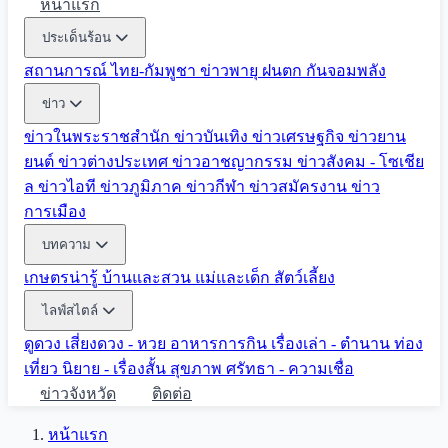
หน้าแรก
ประเด็นร้อน
สถานการณ์ ไทย-กัมพูชา
ข่าวพายุ ฝนตก
กันจอมพลัง
ข่าว
ข่าวในพระราชสำนัก
ข่าวบันเทิง
ข่าวเศรษฐกิจ
ข่าวยาน
ยนต์
ข่าวต่างประเทศ
ข่าวอาชญากรรม
ข่าวสังคม - โซเชีย
ล
ข่าวไอที
ข่าวภูมิภาค
ข่าวกีฬา
ข่าวสมัครงาน
ข่าว
การเมือง
บทความ
เกษตรน่ารู้
บ้านและสวน
แม่และเด็ก
สัตว์เลี้ยง
ไลฟ์สไตล์
ดูดวง
เสี่ยงดวง - หวย
อาหารการกิน
เรื่องเล่า - ตำนาน
ท่อง
เที่ยว
นิยาย - เรื่องสั้น
สุขภาพ
ศรัทธา - ความเชื่อ
ข่าวจังหวัด
ติดต่อ
หน้าแรก