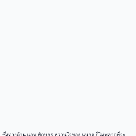
ซึ่งทางด้าน แอฟ ทักษอร หวานใจของ นนกุล ก็ไม่พลาดที่จะ