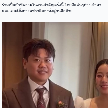
ร่วมเป็นสักขีพยานในงานสำคัญครั้งนี้ โดยมีแฟนๆต่างเข้ามา
คอมเมนต์ตั้งตารอข่าวดีของทั้งคู่กันอีกด้วย