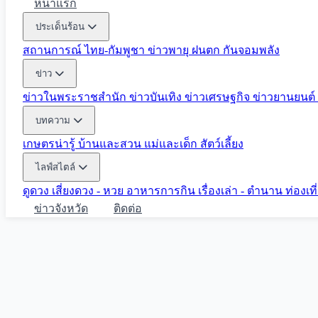
หน้าแรก
ประเด็นร้อน
สถานการณ์ ไทย-กัมพูชา
ข่าวพายุ ฝนตก
กันจอมพลัง
ข่าว
ข่าวในพระราชสำนัก
ข่าวบันเทิง
ข่าวเศรษฐกิจ
ข่าวยานยนต์
บทความ
เกษตรน่ารู้
บ้านและสวน
แม่และเด็ก
สัตว์เลี้ยง
ไลฟ์สไตล์
ดูดวง
เสี่ยงดวง - หวย
อาหารการกิน
เรื่องเล่า - ตำนาน
ท่องเท
ข่าวจังหวัด
ติดต่อ