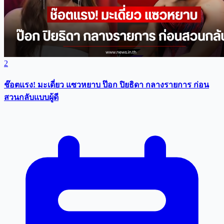
2
ช๊อตแรง! มะเดี่ยว แซวหยาบ ป๊อก ปิยธิดา กลางรายการ ก่อน
สวนกลับแบบผู้ดี