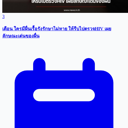
3
เตือน ใครมีผื่นเรื้อรังรักษาไม่หาย ให้รีบไปตรวจHIV เผย
ลักษณะเด่นของผื่น