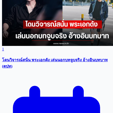
1
โดนวิจารณ์สนั่น พระเอกดัง เล่นนอกบทจูบจริง อ้างอินบทบาท
(ตปท)