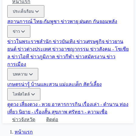
หน้าแรก
ประเด็นร้อน
สถานการณ์ ไทย-กัมพูชา
ข่าวพายุ ฝนตก
กันจอมพลัง
ข่าว
ข่าวในพระราชสำนัก
ข่าวบันเทิง
ข่าวเศรษฐกิจ
ข่าวยาน
ยนต์
ข่าวต่างประเทศ
ข่าวอาชญากรรม
ข่าวสังคม - โซเชีย
ล
ข่าวไอที
ข่าวภูมิภาค
ข่าวกีฬา
ข่าวสมัครงาน
ข่าว
การเมือง
บทความ
เกษตรน่ารู้
บ้านและสวน
แม่และเด็ก
สัตว์เลี้ยง
ไลฟ์สไตล์
ดูดวง
เสี่ยงดวง - หวย
อาหารการกิน
เรื่องเล่า - ตำนาน
ท่อง
เที่ยว
นิยาย - เรื่องสั้น
สุขภาพ
ศรัทธา - ความเชื่อ
ข่าวจังหวัด
ติดต่อ
หน้าแรก