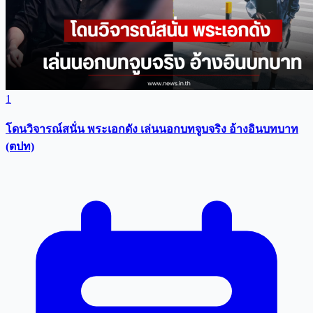
1
โดนวิจารณ์สนั่น พระเอกดัง เล่นนอกบทจูบจริง อ้างอินบทบาท
(ตปท)