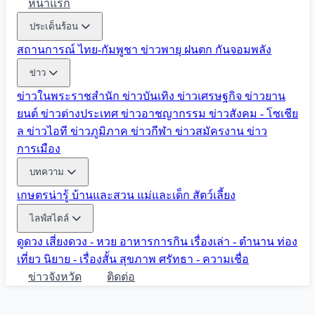
หน้าแรก
ประเด็นร้อน
สถานการณ์ ไทย-กัมพูชา
ข่าวพายุ ฝนตก
กันจอมพลัง
ข่าว
ข่าวในพระราชสำนัก
ข่าวบันเทิง
ข่าวเศรษฐกิจ
ข่าวยาน
ยนต์
ข่าวต่างประเทศ
ข่าวอาชญากรรม
ข่าวสังคม - โซเชีย
ล
ข่าวไอที
ข่าวภูมิภาค
ข่าวกีฬา
ข่าวสมัครงาน
ข่าว
การเมือง
บทความ
เกษตรน่ารู้
บ้านและสวน
แม่และเด็ก
สัตว์เลี้ยง
ไลฟ์สไตล์
ดูดวง
เสี่ยงดวง - หวย
อาหารการกิน
เรื่องเล่า - ตำนาน
ท่อง
เที่ยว
นิยาย - เรื่องสั้น
สุขภาพ
ศรัทธา - ความเชื่อ
ข่าวจังหวัด
ติดต่อ