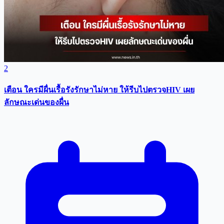
2
เตือน ใครมีผื่นเรื้อรังรักษาไม่หาย ให้รีบไปตรวจHIV เผย
ลักษณะเด่นของผื่น