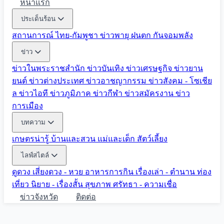
หน้าแรก
ประเด็นร้อน
สถานการณ์ ไทย-กัมพูชา
ข่าวพายุ ฝนตก
กันจอมพลัง
ข่าว
ข่าวในพระราชสำนัก
ข่าวบันเทิง
ข่าวเศรษฐกิจ
ข่าวยาน
ยนต์
ข่าวต่างประเทศ
ข่าวอาชญากรรม
ข่าวสังคม - โซเชีย
ล
ข่าวไอที
ข่าวภูมิภาค
ข่าวกีฬา
ข่าวสมัครงาน
ข่าว
การเมือง
บทความ
เกษตรน่ารู้
บ้านและสวน
แม่และเด็ก
สัตว์เลี้ยง
ไลฟ์สไตล์
ดูดวง
เสี่ยงดวง - หวย
อาหารการกิน
เรื่องเล่า - ตำนาน
ท่อง
เที่ยว
นิยาย - เรื่องสั้น
สุขภาพ
ศรัทธา - ความเชื่อ
ข่าวจังหวัด
ติดต่อ