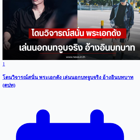
1
โดนวิจารณ์สนั่น พระเอกดัง เล่นนอกบทจูบจริง อ้างอินบทบาท
(ตปท)