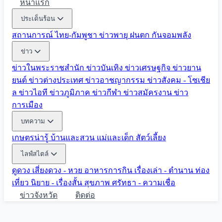
หน้าแรก
ประเด็นร้อน
สถานการณ์ ไทย-กัมพูชา
ข่าวพายุ ฝนตก
กันจอมพลัง
ข่าว
ข่าวในพระราชสำนัก
ข่าวบันเทิง
ข่าวเศรษฐกิจ
ข่าวยาน
ยนต์
ข่าวต่างประเทศ
ข่าวอาชญากรรม
ข่าวสังคม - โซเชีย
ล
ข่าวไอที
ข่าวภูมิภาค
ข่าวกีฬา
ข่าวสมัครงาน
ข่าว
การเมือง
บทความ
เกษตรน่ารู้
บ้านและสวน
แม่และเด็ก
สัตว์เลี้ยง
ไลฟ์สไตล์
ดูดวง
เสี่ยงดวง - หวย
อาหารการกิน
เรื่องเล่า - ตำนาน
ท่อง
เที่ยว
นิยาย - เรื่องสั้น
สุขภาพ
ศรัทธา - ความเชื่อ
ข่าวจังหวัด
ติดต่อ