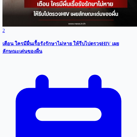
2
เตือน ใครมีผื่นเรื้อรังรักษาไม่หาย ให้รีบไปตรวจHIV เผย
ลักษณะเด่นของผื่น