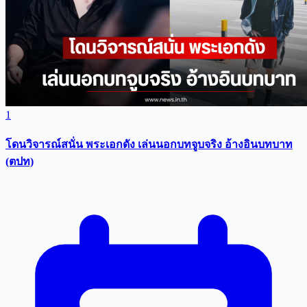
1
โดนวิจารณ์สนั่น พระเอกดัง เล่นนอกบทจูบจริง อ้างอินบทบาท
(ตปท)