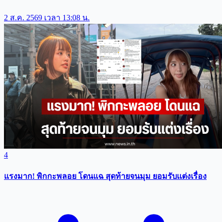
2 ส.ค. 2569 เวลา 13:08 น.
4
แรงมาก! พิกกะพลอย โดนแฉ สุดท้ายจนมุม ยอมรับเเต่งเรื่อง