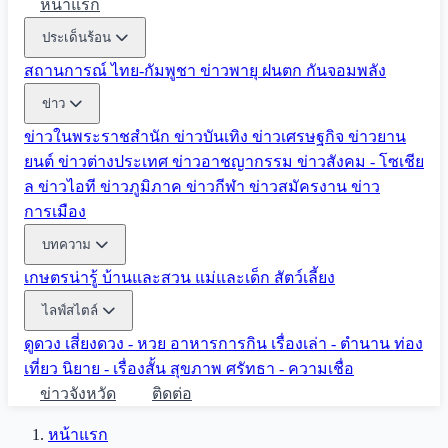
หน้าแรก
ประเด็นร้อน
สถานการณ์ ไทย-กัมพูชา
ข่าวพายุ ฝนตก
กันจอมพลัง
ข่าว
ข่าวในพระราชสำนัก
ข่าวบันเทิง
ข่าวเศรษฐกิจ
ข่าวยาน
ยนต์
ข่าวต่างประเทศ
ข่าวอาชญากรรม
ข่าวสังคม - โซเชีย
ล
ข่าวไอที
ข่าวภูมิภาค
ข่าวกีฬา
ข่าวสมัครงาน
ข่าว
การเมือง
บทความ
เกษตรน่ารู้
บ้านและสวน
แม่และเด็ก
สัตว์เลี้ยง
ไลฟ์สไตล์
ดูดวง
เสี่ยงดวง - หวย
อาหารการกิน
เรื่องเล่า - ตำนาน
ท่อง
เที่ยว
นิยาย - เรื่องสั้น
สุขภาพ
ศรัทธา - ความเชื่อ
ข่าวจังหวัด
ติดต่อ
หน้าแรก