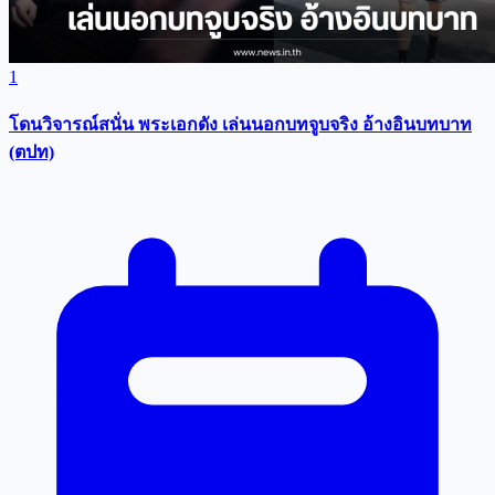
1
โดนวิจารณ์สนั่น พระเอกดัง เล่นนอกบทจูบจริง อ้างอินบทบาท
(ตปท)