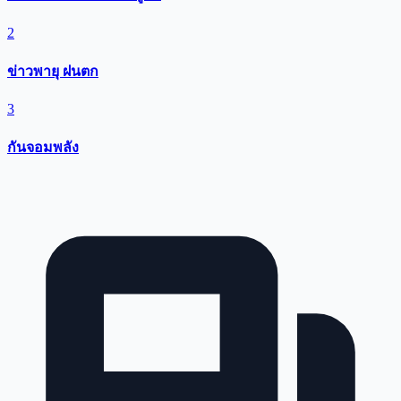
2
ข่าวพายุ ฝนตก
3
กันจอมพลัง