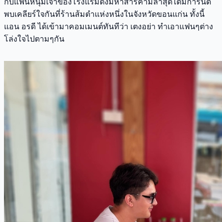
กับแฟนหนุ่มเจ้าของโรงแรมดังมหาสารคามล่าสุดได้มีการนัด
พบเคลียร์ใจกันที่ร้านส้มตำแห่งหนึ่งในจังหวัดขอนแก่น ทั้งนี้
แอน อรดี ได้เข้ามาคอมเมนต์ทันทีว่า เตงอย่า ทำเอาแฟนๆต่าง
โล่งใจไปตามๆกัน