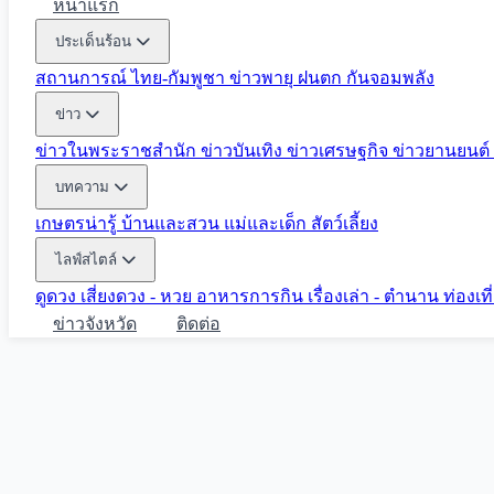
หน้าแรก
ประเด็นร้อน
สถานการณ์ ไทย-กัมพูชา
ข่าวพายุ ฝนตก
กันจอมพลัง
ข่าว
ข่าวในพระราชสำนัก
ข่าวบันเทิง
ข่าวเศรษฐกิจ
ข่าวยานยนต์
บทความ
เกษตรน่ารู้
บ้านและสวน
แม่และเด็ก
สัตว์เลี้ยง
ไลฟ์สไตล์
ดูดวง
เสี่ยงดวง - หวย
อาหารการกิน
เรื่องเล่า - ตำนาน
ท่องเท
ข่าวจังหวัด
ติดต่อ