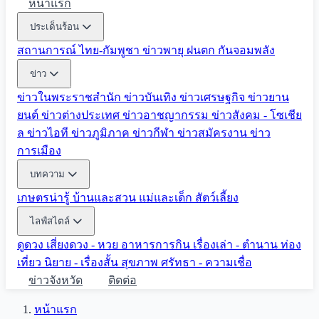
หน้าแรก
ประเด็นร้อน
สถานการณ์ ไทย-กัมพูชา
ข่าวพายุ ฝนตก
กันจอมพลัง
ข่าว
ข่าวในพระราชสำนัก
ข่าวบันเทิง
ข่าวเศรษฐกิจ
ข่าวยาน
ยนต์
ข่าวต่างประเทศ
ข่าวอาชญากรรม
ข่าวสังคม - โซเชีย
ล
ข่าวไอที
ข่าวภูมิภาค
ข่าวกีฬา
ข่าวสมัครงาน
ข่าว
การเมือง
บทความ
เกษตรน่ารู้
บ้านและสวน
แม่และเด็ก
สัตว์เลี้ยง
ไลฟ์สไตล์
ดูดวง
เสี่ยงดวง - หวย
อาหารการกิน
เรื่องเล่า - ตำนาน
ท่อง
เที่ยว
นิยาย - เรื่องสั้น
สุขภาพ
ศรัทธา - ความเชื่อ
ข่าวจังหวัด
ติดต่อ
หน้าแรก