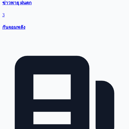
ข่าวพายุ ฝนตก
3
กันจอมพลัง