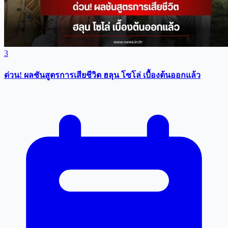
3
ด่วน! ผลชันสูตรการเสียชีวิต ฮลุน โซโล่ เบื้องต้นออกแล้ว