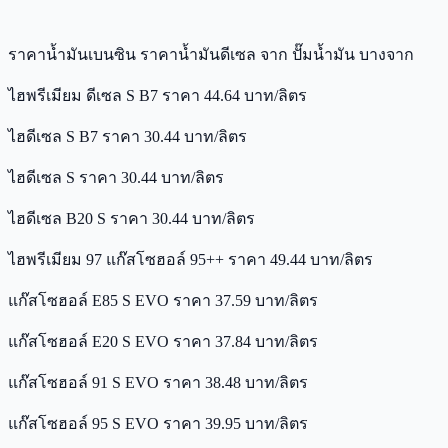
ราคาน้ำมันเบนซิน ราคาน้ำมันดีเซล จาก ปั๊มน้ำมัน บางจาก
ไฮพรีเมียม ดีเซล S B7 ราคา 44.64 บาท/ลิตร
ไฮดีเซล S B7 ราคา 30.44 บาท/ลิตร
ไฮดีเซล S ราคา 30.44 บาท/ลิตร
ไฮดีเซล B20 S ราคา 30.44 บาท/ลิตร
ไฮพรีเมียม 97 แก๊สโซฮอล์ 95++ ราคา 49.44 บาท/ลิตร
แก๊สโซฮอล์ E85 S EVO ราคา 37.59 บาท/ลิตร
แก๊สโซฮอล์ E20 S EVO ราคา 37.84 บาท/ลิตร
แก๊สโซฮอล์ 91 S EVO ราคา 38.48 บาท/ลิตร
แก๊สโซฮอล์ 95 S EVO ราคา 39.95 บาท/ลิตร