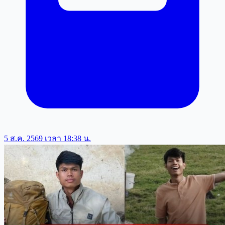
5 ส.ค. 2569 เวลา 18:38 น.