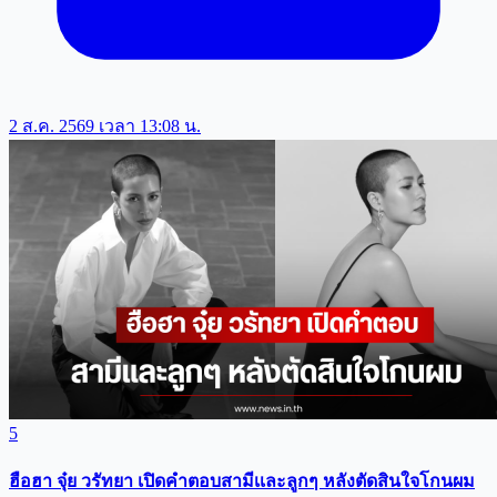
2 ส.ค. 2569 เวลา 13:08 น.
5
ฮือฮา จุ๋ย วรัทยา เปิดคำตอบสามีเเละลูกๆ หลังตัดสินใจโกนผม