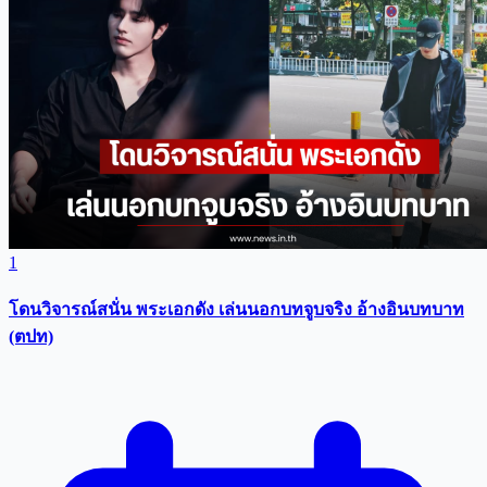
1
โดนวิจารณ์สนั่น พระเอกดัง เล่นนอกบทจูบจริง อ้างอินบทบาท
(ตปท)