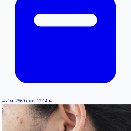
4 ส.ค. 2569 เวลา 17:14 น.