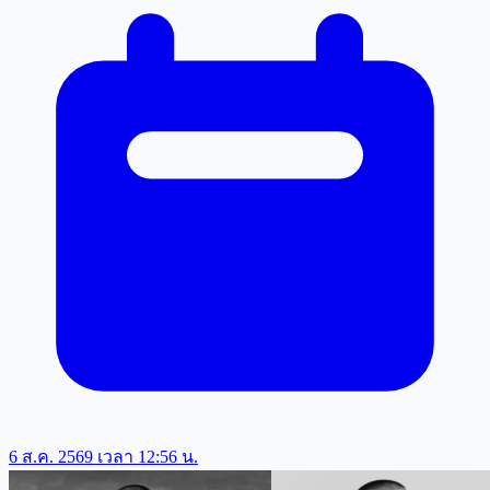
6 ส.ค. 2569 เวลา 12:56 น.