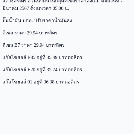
สตางค์/ลิตร ส่วนน้ำมันในกลุ่มดีเซลราคาคงเดิม มีผลวันที่ 7
มีนาคม 2567 ตั้งแต่เวลา 05:00 น.
ปั๊มน้ำมัน ปตท. ปรับราคาน้ำมันลง
ดีเซล ราคา 29.94 บาท/ลิตร
ดีเซล B7 ราคา 29.94 บาท/ลิตร
แก๊สโซฮอล์ E85 อยู่ที่ 35.49 บาทต่อลิตร
แก๊สโซฮอล์ E20 อยู่ที่ 35.74 บาทต่อลิตร
แก๊สโซฮอล์ 91 อยู่ที่ 36.38 บาทต่อลิตร