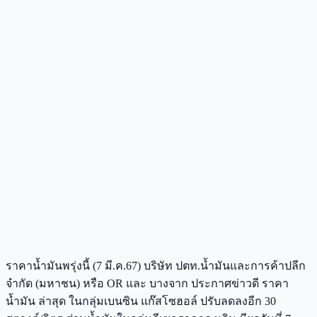
ราคาน้ำมันพรุ่งนี้ (7 มี.ค.67) บริษัท ปตท.นํ้ามันและการค้าปลีก
จำกัด (มหาชน) หรือ OR และ บางจาก ประกาศข่าวดี ราคา
น้ำมัน ล่าสุด ในกลุ่มเบนซิน แก๊สโซฮอล์ ปรับลดลงอีก 30