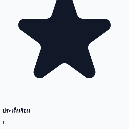
ประเด็นร้อน
1