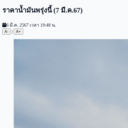
ราคาน้ำมันพรุ่งนี้ (7 มี.ค.67)
6 มี.ค. 2567 เวลา 19:48 น.
|
A-
A+