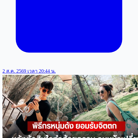
2 ส.ค. 2569 เวลา 20:44 น.