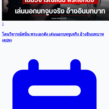
1
โดนวิจารณ์สนั่น พระเอกดัง เล่นนอกบทจูบจริง อ้างอินบทบาท
(ตปท)