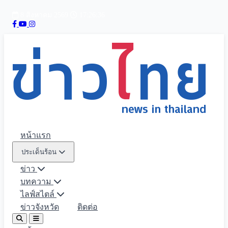
8 สิงหาคม 2569
17:26:37
หน้าแรก
ประเด็นร้อน
ข่าว
บทความ
ไลฟ์สไตล์
ข่าวจังหวัด
ติดต่อ