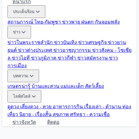
หน้าแรก
ประเด็นร้อน
สถานการณ์ ไทย-กัมพูชา
ข่าวพายุ ฝนตก
กันจอมพลัง
ข่าว
ข่าวในพระราชสำนัก
ข่าวบันเทิง
ข่าวเศรษฐกิจ
ข่าวยาน
ยนต์
ข่าวต่างประเทศ
ข่าวอาชญากรรม
ข่าวสังคม - โซเชีย
ล
ข่าวไอที
ข่าวภูมิภาค
ข่าวกีฬา
ข่าวสมัครงาน
ข่าว
การเมือง
บทความ
เกษตรน่ารู้
บ้านและสวน
แม่และเด็ก
สัตว์เลี้ยง
ไลฟ์สไตล์
ดูดวง
เสี่ยงดวง - หวย
อาหารการกิน
เรื่องเล่า - ตำนาน
ท่อง
เที่ยว
นิยาย - เรื่องสั้น
สุขภาพ
ศรัทธา - ความเชื่อ
ข่าวจังหวัด
ติดต่อ