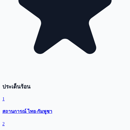
ประเด็นร้อน
1
สถานการณ์ ไทย-กัมพูชา
2