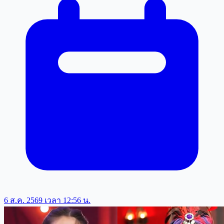
6 ส.ค. 2569 เวลา 12:56 น.