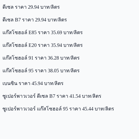
ดีเซล ราคา 29.94 บาท/ลิตร
ดีเซล B7 ราคา 29.94 บาท/ลิตร
แก๊สโซฮอล์ E85 ราคา 35.69 บาท/ลิตร
แก๊สโซฮอล์ E20 ราคา 35.94 บาท/ลิตร
แก๊สโซฮอล์ 91 ราคา 36.28 บาท/ลิตร
แก๊สโซฮอล์ 95 ราคา 38.05 บาท/ลิตร
เบนซิน ราคา 45.94 บาท/ลิตร
ซูเปอร์พาวเวอร์ ดีเซล B7 ราคา 41.54 บาท/ลิตร
ซูเปอร์พาวเวอร์ แก๊สโซฮอล์ 95 ราคา 45.44 บาท/ลิตร