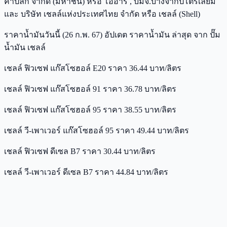
ค้าปลีก จำกัด (มหาชน) หรือ โออาร์ , บมจ.บางจากปิโตรเลียม
และ บริษัท เชลล์แห่งประเทศไทย จำกัด หรือ เชลล์ (Shell)
ราคาน้ำมันวันนี้ (26 ก.พ. 67) อัปเดต ราคาน้ำมัน ล่าสุด จาก ปั๊ม
น้ำมัน เชลล์
เชลล์ ฟิวเซฟ แก๊สโซฮอล์ E20 ราคา 36.44 บาท/ลิตร
เชลล์ ฟิวเซฟ แก๊สโซฮอล์ 91 ราคา 36.78 บาท/ลิตร
เชลล์ ฟิวเซฟ แก๊สโซฮอล์ 95 ราคา 38.55 บาท/ลิตร
เชลล์ วี-เพาเวอร์ แก๊สโซฮอล์ 95 ราคา 49.44 บาท/ลิตร
เชลล์ ฟิวเซฟ ดีเซล B7 ราคา 30.44 บาท/ลิตร
เชลล์ วี-เพาเวอร์ ดีเซล B7 ราคา 44.84 บาท/ลิตร