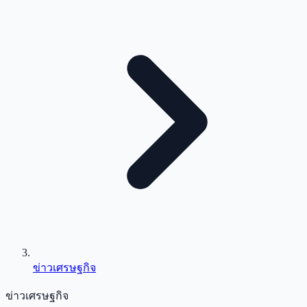
ข่าวเศรษฐกิจ
ข่าวเศรษฐกิจ