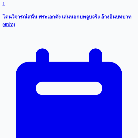
1
โดนวิจารณ์สนั่น พระเอกดัง เล่นนอกบทจูบจริง อ้างอินบทบาท
(ตปท)