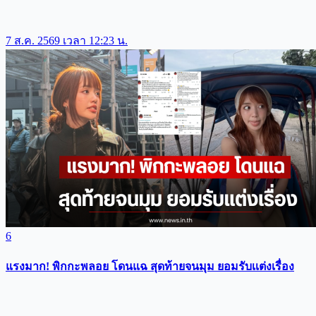
7 ส.ค. 2569 เวลา 12:23 น.
6
แรงมาก! พิกกะพลอย โดนแฉ สุดท้ายจนมุม ยอมรับเเต่งเรื่อง