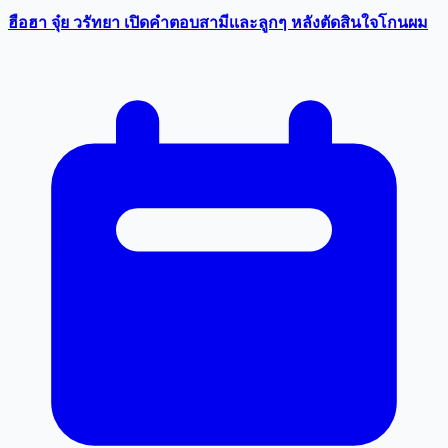
ฮือฮา จุ๋ย วรัทยา เปิดคำตอบสามีเเละลูกๆ หลังตัดสินใจโกนผม