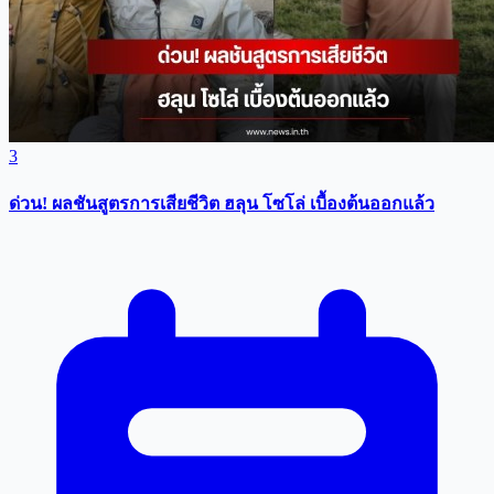
3
ด่วน! ผลชันสูตรการเสียชีวิต ฮลุน โซโล่ เบื้องต้นออกแล้ว