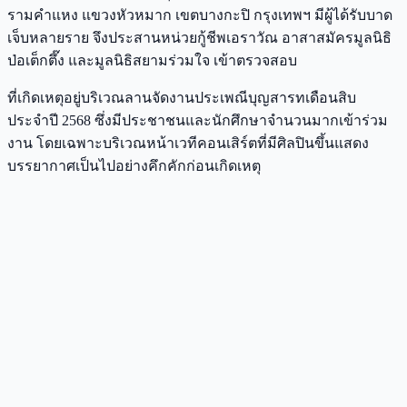
รามคำแหง แขวงหัวหมาก เขตบางกะปิ กรุงเทพฯ มีผู้ได้รับบาด
เจ็บหลายราย จึงประสานหน่วยกู้ชีพเอราวัณ อาสาสมัครมูลนิธิ
ป่อเต็กตึ๊ง และมูลนิธิสยามร่วมใจ เข้าตรวจสอบ
ที่เกิดเหตุอยู่บริเวณลานจัดงานประเพณีบุญสารทเดือนสิบ
ประจำปี 2568 ซึ่งมีประชาชนและนักศึกษาจำนวนมากเข้าร่วม
งาน โดยเฉพาะบริเวณหน้าเวทีคอนเสิร์ตที่มีศิลปินขึ้นแสดง
บรรยากาศเป็นไปอย่างคึกคักก่อนเกิดเหตุ