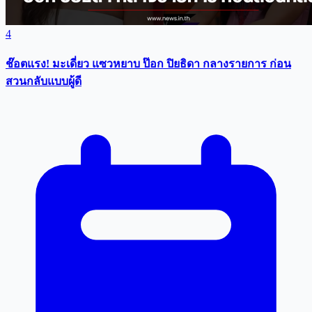
4
ช๊อตแรง! มะเดี่ยว แซวหยาบ ป๊อก ปิยธิดา กลางรายการ ก่อน
สวนกลับแบบผู้ดี