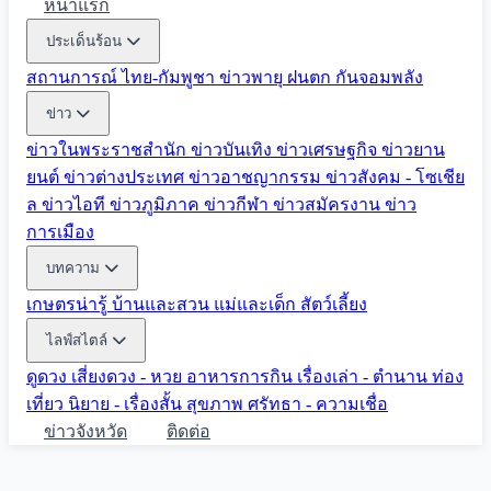
หน้าแรก
ประเด็นร้อน
สถานการณ์ ไทย-กัมพูชา
ข่าวพายุ ฝนตก
กันจอมพลัง
ข่าว
ข่าวในพระราชสำนัก
ข่าวบันเทิง
ข่าวเศรษฐกิจ
ข่าวยาน
ยนต์
ข่าวต่างประเทศ
ข่าวอาชญากรรม
ข่าวสังคม - โซเชีย
ล
ข่าวไอที
ข่าวภูมิภาค
ข่าวกีฬา
ข่าวสมัครงาน
ข่าว
การเมือง
บทความ
เกษตรน่ารู้
บ้านและสวน
แม่และเด็ก
สัตว์เลี้ยง
ไลฟ์สไตล์
ดูดวง
เสี่ยงดวง - หวย
อาหารการกิน
เรื่องเล่า - ตำนาน
ท่อง
เที่ยว
นิยาย - เรื่องสั้น
สุขภาพ
ศรัทธา - ความเชื่อ
ข่าวจังหวัด
ติดต่อ