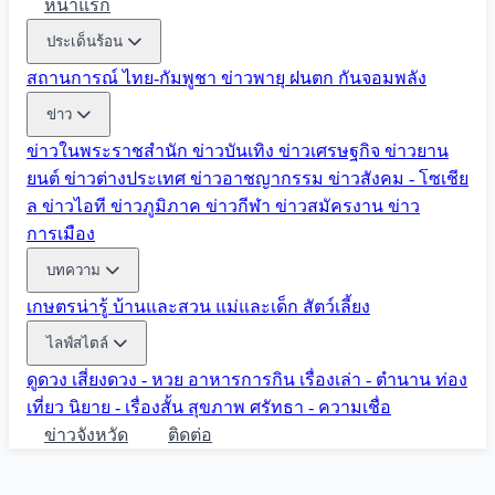
หน้าแรก
ประเด็นร้อน
สถานการณ์ ไทย-กัมพูชา
ข่าวพายุ ฝนตก
กันจอมพลัง
ข่าว
ข่าวในพระราชสำนัก
ข่าวบันเทิง
ข่าวเศรษฐกิจ
ข่าวยาน
ยนต์
ข่าวต่างประเทศ
ข่าวอาชญากรรม
ข่าวสังคม - โซเชีย
ล
ข่าวไอที
ข่าวภูมิภาค
ข่าวกีฬา
ข่าวสมัครงาน
ข่าว
การเมือง
บทความ
เกษตรน่ารู้
บ้านและสวน
แม่และเด็ก
สัตว์เลี้ยง
ไลฟ์สไตล์
ดูดวง
เสี่ยงดวง - หวย
อาหารการกิน
เรื่องเล่า - ตำนาน
ท่อง
เที่ยว
นิยาย - เรื่องสั้น
สุขภาพ
ศรัทธา - ความเชื่อ
ข่าวจังหวัด
ติดต่อ