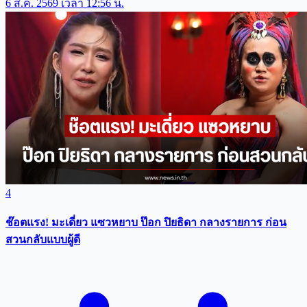
6 ส.ค. 2569 เวลา 12:56 น.
4
ช๊อตแรง! มะเดี่ยว แซวหยาบ ป๊อก ปิยธิดา กลางรายการ ก่อน
สวนกลับแบบผู้ดี