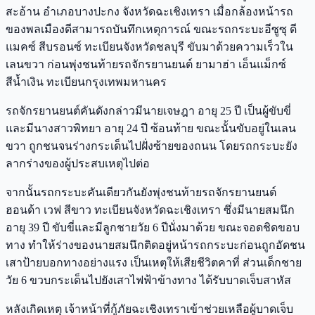
สะอ้าน อำเภอบางปะกง จังหวัดฉะเชิงเทรา เมื่อกล้องหน้ารถ
ของพลเมืองดีสามารถบันทึกเหตุการณ์ ขณะรถกระบะอีซูซุ ดี
แมคซ์ สีบรอนซ์ ทะเบียนจังหวัดชลบุรี ขับมาด้วยความเร็วใน
เลนขวา ก่อนพุ่งชนท้ายรถจักรยานยนต์ ยามาฮ่า เอ็นแม็กซ์
สีน้ำเงิน ทะเบียนกรุงเทพมหานคร
รถจักรยานยนต์คันดังกล่าวมีนายเจษฎา อายุ 25 ปี เป็นผู้ขับขี่
และมีนางสาวพิทยา อายุ 24 ปี ซ้อนท้าย ขณะนั้นขับอยู่ในเลน
ขวา ถูกชนจนร่างกระเด็นไปฝั่งซ้ายของถนน โดยรถกระบะยัง
ลากร่างของผู้ประสบเหตุไปต่อ
จากนั้นรถกระบะคันเดียวกันยังพุ่งชนท้ายรถจักรยานยนต์
ฮอนด้า เวฟ สีขาว ทะเบียนจังหวัดฉะเชิงเทรา ซึ่งมีนายสมนึก
อายุ 39 ปี ขับขี่และมีลูกชายวัย 6 ปีนั่งมาด้วย ขณะจอดชิดขอบ
ทาง ทำให้ร่างของนายสมนึกติดอยู่หน้ารถกระบะก่อนถูกอัดชน
เสาป้ายบอกทางอย่างแรง เป็นเหตุให้เสียชีวิตคาที่ ส่วนเด็กชาย
วัย 6 ขวบกระเด็นไปยังเสาไฟฟ้าข้างทาง ได้รับบาดเจ็บสาหัส
หลังเกิดเหตุ เจ้าหน้าที่กู้ภัยฉะเชิงเทราเข้าช่วยเหลือผู้บาดเจ็บ