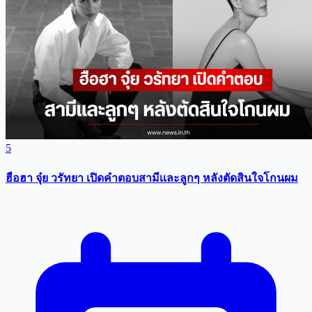
5
ฮือฮา จุ๋ย วรัทยา เปิดคำตอบสามีเเละลูกๆ หลังตัดสินใจโกนผม