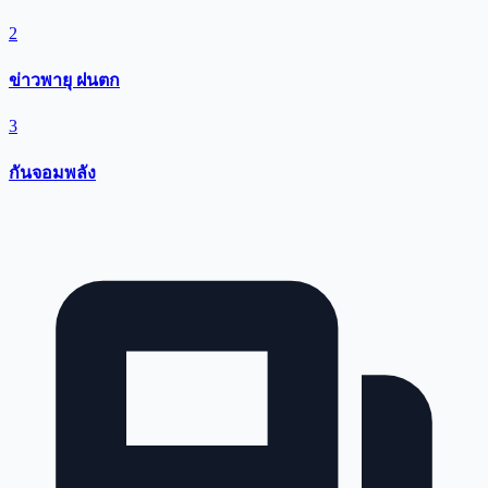
2
ข่าวพายุ ฝนตก
3
กันจอมพลัง