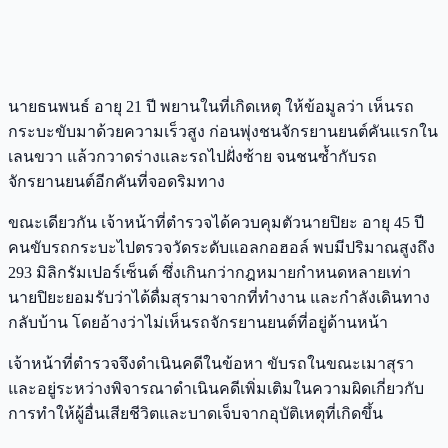
นายธนพนธ์ อายุ 21 ปี พยานในที่เกิดเหตุ ให้ข้อมูลว่า เห็นรถ
กระบะขับมาด้วยความเร็วสูง ก่อนพุ่งชนจักรยานยนต์คันแรกใน
เลนขวา แล้วกวาดร่างและรถไปฝั่งซ้าย จนชนซ้ำกับรถ
จักรยานยนต์อีกคันที่จอดริมทาง
ขณะเดียวกัน เจ้าหน้าที่ตำรวจได้ควบคุมตัวนายปิยะ อายุ 45 ปี
คนขับรถกระบะไปตรวจวัดระดับแอลกอฮอล์ พบมีปริมาณสูงถึง
293 มิลิกรัมเปอร์เซ็นต์ ซึ่งเกินกว่ากฎหมายกำหนดหลายเท่า
นายปิยะยอมรับว่าได้ดื่มสุรามาจากที่ทำงาน และกำลังเดินทาง
กลับบ้าน โดยอ้างว่าไม่เห็นรถจักรยานยนต์ที่อยู่ด้านหน้า
เจ้าหน้าที่ตำรวจจึงดำเนินคดีในข้อหา ขับรถในขณะเมาสุรา
และอยู่ระหว่างพิจารณาดำเนินคดีเพิ่มเติมในความผิดเกี่ยวกับ
การทำให้ผู้อื่นเสียชีวิตและบาดเจ็บจากอุบัติเหตุที่เกิดขึ้น