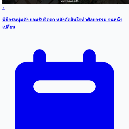
7
พิธีกรหนุ่มดัง ยอมรับจิตตก หลังตัดสินใจทำศัลยกรรม จนหน้า
เปลี่ยน