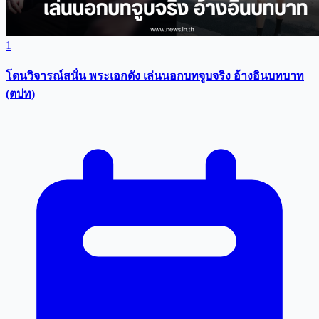
1
โดนวิจารณ์สนั่น พระเอกดัง เล่นนอกบทจูบจริง อ้างอินบทบาท
(ตปท)