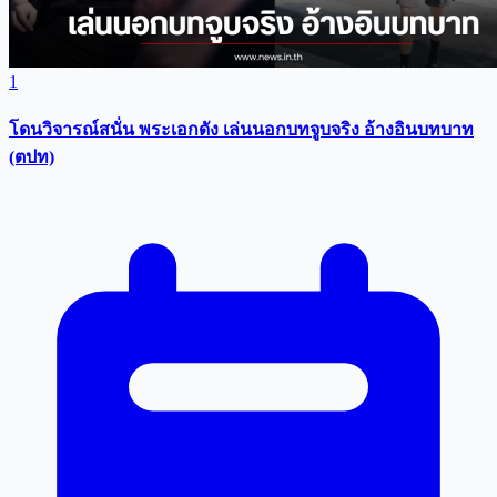
1
โดนวิจารณ์สนั่น พระเอกดัง เล่นนอกบทจูบจริง อ้างอินบทบาท
(ตปท)