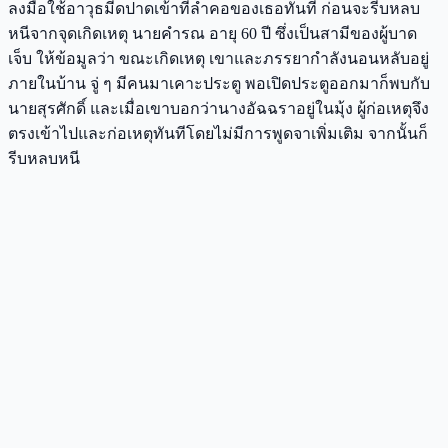
ลงมือใช้อาวุธมีดปาดเข้าที่ลำคอของเธอทันที ก่อนจะรีบหลบ
หนีจากจุดเกิดเหตุ นายคำรณ อายุ 60 ปี ซึ่งเป็นสามีของผู้บาด
เจ็บ ให้ข้อมูลว่า ขณะเกิดเหตุ เขาและภรรยากำลังนอนหลับอยู่
ภายในบ้าน จู่ ๆ มีคนมาเคาะประตู พอเปิดประตูออกมาก็พบกับ
นายสุรศักดิ์ และเมื่อเขาบอกว่านางอัฉฉราอยู่ในมุ้ง ผู้ก่อเหตุจึง
ตรงเข้าไปและก่อเหตุทันทีโดยไม่มีการพูดจาเพิ่มเติม จากนั้นก็
รีบหลบหนี