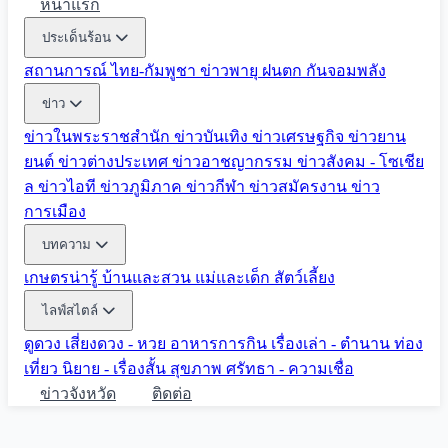
หน้าแรก
ประเด็นร้อน
สถานการณ์ ไทย-กัมพูชา
ข่าวพายุ ฝนตก
กันจอมพลัง
ข่าว
ข่าวในพระราชสำนัก
ข่าวบันเทิง
ข่าวเศรษฐกิจ
ข่าวยาน
ยนต์
ข่าวต่างประเทศ
ข่าวอาชญากรรม
ข่าวสังคม - โซเชีย
ล
ข่าวไอที
ข่าวภูมิภาค
ข่าวกีฬา
ข่าวสมัครงาน
ข่าว
การเมือง
บทความ
เกษตรน่ารู้
บ้านและสวน
แม่และเด็ก
สัตว์เลี้ยง
ไลฟ์สไตล์
ดูดวง
เสี่ยงดวง - หวย
อาหารการกิน
เรื่องเล่า - ตำนาน
ท่อง
เที่ยว
นิยาย - เรื่องสั้น
สุขภาพ
ศรัทธา - ความเชื่อ
ข่าวจังหวัด
ติดต่อ