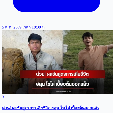
5 ส.ค. 2569 เวลา 18:38 น.
3
ด่วน! ผลชันสูตรการเสียชีวิต ฮลุน โซโล่ เบื้องต้นออกแล้ว