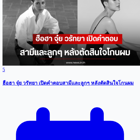
5
ฮือฮา จุ๋ย วรัทยา เปิดคำตอบสามีเเละลูกๆ หลังตัดสินใจโกนผม