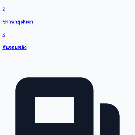
2
ข่าวพายุ ฝนตก
3
กันจอมพลัง