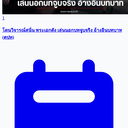
1
โดนวิจารณ์สนั่น พระเอกดัง เล่นนอกบทจูบจริง อ้างอินบทบาท
(ตปท)