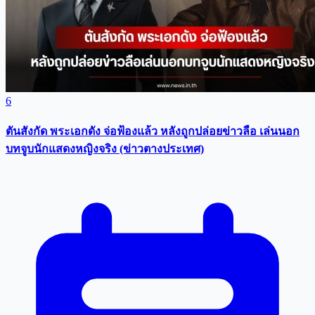
6
ตันสังกัด พระเอกดัง จ่อฟ้องแล้ว หลังถูกปล่อยข่าวลือ เล่นนอก
บทจูบนักแสดงหญิงจริง (ข่าวตางประเทศ)