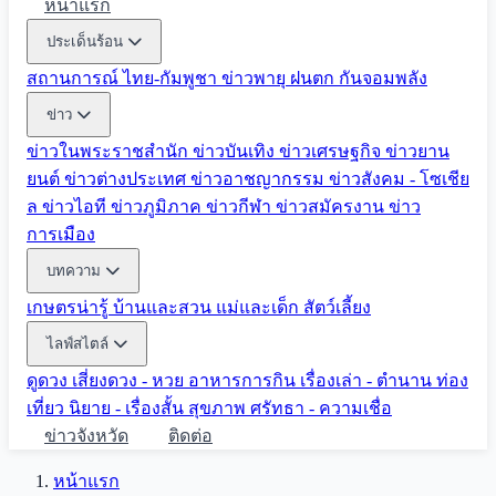
หน้าแรก
ประเด็นร้อน
สถานการณ์ ไทย-กัมพูชา
ข่าวพายุ ฝนตก
กันจอมพลัง
ข่าว
ข่าวในพระราชสำนัก
ข่าวบันเทิง
ข่าวเศรษฐกิจ
ข่าวยาน
ยนต์
ข่าวต่างประเทศ
ข่าวอาชญากรรม
ข่าวสังคม - โซเชีย
ล
ข่าวไอที
ข่าวภูมิภาค
ข่าวกีฬา
ข่าวสมัครงาน
ข่าว
การเมือง
บทความ
เกษตรน่ารู้
บ้านและสวน
แม่และเด็ก
สัตว์เลี้ยง
ไลฟ์สไตล์
ดูดวง
เสี่ยงดวง - หวย
อาหารการกิน
เรื่องเล่า - ตำนาน
ท่อง
เที่ยว
นิยาย - เรื่องสั้น
สุขภาพ
ศรัทธา - ความเชื่อ
ข่าวจังหวัด
ติดต่อ
หน้าแรก