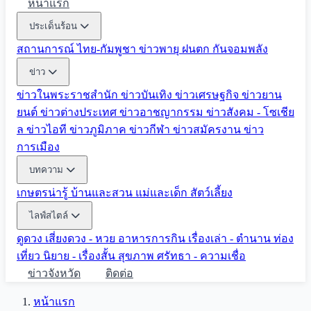
หน้าแรก
ประเด็นร้อน
สถานการณ์ ไทย-กัมพูชา
ข่าวพายุ ฝนตก
กันจอมพลัง
ข่าว
ข่าวในพระราชสำนัก
ข่าวบันเทิง
ข่าวเศรษฐกิจ
ข่าวยาน
ยนต์
ข่าวต่างประเทศ
ข่าวอาชญากรรม
ข่าวสังคม - โซเชีย
ล
ข่าวไอที
ข่าวภูมิภาค
ข่าวกีฬา
ข่าวสมัครงาน
ข่าว
การเมือง
บทความ
เกษตรน่ารู้
บ้านและสวน
แม่และเด็ก
สัตว์เลี้ยง
ไลฟ์สไตล์
ดูดวง
เสี่ยงดวง - หวย
อาหารการกิน
เรื่องเล่า - ตำนาน
ท่อง
เที่ยว
นิยาย - เรื่องสั้น
สุขภาพ
ศรัทธา - ความเชื่อ
ข่าวจังหวัด
ติดต่อ
หน้าแรก