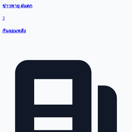
ข่าวพายุ ฝนตก
3
กันจอมพลัง