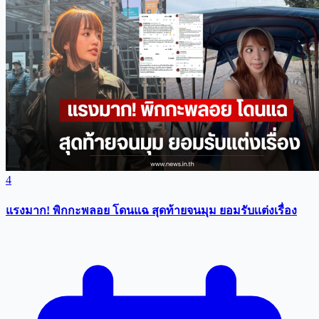
4
แรงมาก! พิกกะพลอย โดนแฉ สุดท้ายจนมุม ยอมรับเเต่งเรื่อง