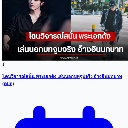
1
โดนวิจารณ์สนั่น พระเอกดัง เล่นนอกบทจูบจริง อ้างอินบทบาท
(ตปท)