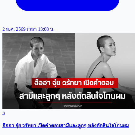
2 ส.ค. 2569 เวลา 13:08 น.
5
ฮือฮา จุ๋ย วรัทยา เปิดคำตอบสามีเเละลูกๆ หลังตัดสินใจโกนผม