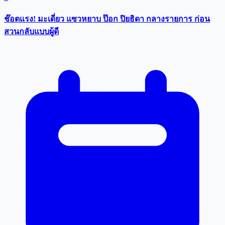
ช๊อตแรง! มะเดี่ยว แซวหยาบ ป๊อก ปิยธิดา กลางรายการ ก่อน
สวนกลับแบบผู้ดี