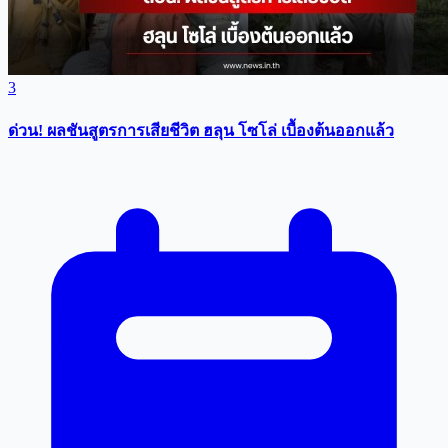
3
ด่วน! ผลชันสูตรการเสียชีวิต ฮลุน โซโล่ เบื้องต้นออกแล้ว