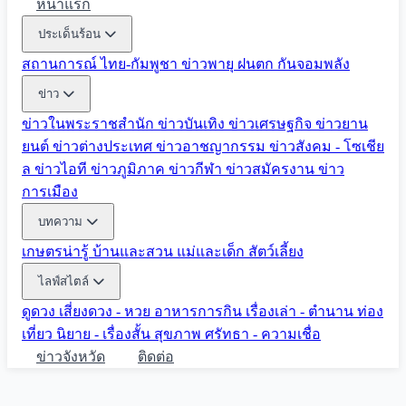
หน้าแรก
ประเด็นร้อน
สถานการณ์ ไทย-กัมพูชา
ข่าวพายุ ฝนตก
กันจอมพลัง
ข่าว
ข่าวในพระราชสำนัก
ข่าวบันเทิง
ข่าวเศรษฐกิจ
ข่าวยาน
ยนต์
ข่าวต่างประเทศ
ข่าวอาชญากรรม
ข่าวสังคม - โซเชีย
ล
ข่าวไอที
ข่าวภูมิภาค
ข่าวกีฬา
ข่าวสมัครงาน
ข่าว
การเมือง
บทความ
เกษตรน่ารู้
บ้านและสวน
แม่และเด็ก
สัตว์เลี้ยง
ไลฟ์สไตล์
ดูดวง
เสี่ยงดวง - หวย
อาหารการกิน
เรื่องเล่า - ตำนาน
ท่อง
เที่ยว
นิยาย - เรื่องสั้น
สุขภาพ
ศรัทธา - ความเชื่อ
ข่าวจังหวัด
ติดต่อ