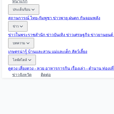
หน้าแรก
ประเด็นร้อน
สถานการณ์ ไทย-กัมพูชา
ข่าวพายุ ฝนตก
กันจอมพลัง
ข่าว
ข่าวในพระราชสำนัก
ข่าวบันเทิง
ข่าวเศรษฐกิจ
ข่าวยานยนต์
บทความ
เกษตรน่ารู้
บ้านและสวน
แม่และเด็ก
สัตว์เลี้ยง
ไลฟ์สไตล์
ดูดวง
เสี่ยงดวง - หวย
อาหารการกิน
เรื่องเล่า - ตำนาน
ท่องเท
ข่าวจังหวัด
ติดต่อ