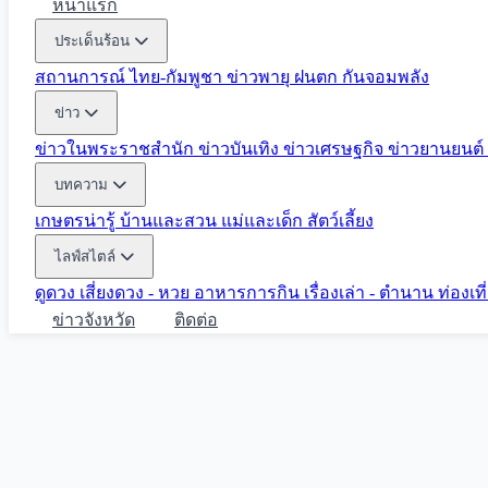
หน้าแรก
ประเด็นร้อน
สถานการณ์ ไทย-กัมพูชา
ข่าวพายุ ฝนตก
กันจอมพลัง
ข่าว
ข่าวในพระราชสำนัก
ข่าวบันเทิง
ข่าวเศรษฐกิจ
ข่าวยานยนต์
บทความ
เกษตรน่ารู้
บ้านและสวน
แม่และเด็ก
สัตว์เลี้ยง
ไลฟ์สไตล์
ดูดวง
เสี่ยงดวง - หวย
อาหารการกิน
เรื่องเล่า - ตำนาน
ท่องเท
ข่าวจังหวัด
ติดต่อ