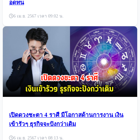
หมอเค้ก เปิดราศี ระวังสัญญาณเตือนให้ใจเย็น
อดทน
6 เม.ย. 2567 เวลา 09:02 น.