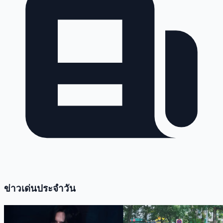
ข่าวพายุ ฝนตก
3
กันจอมพลัง