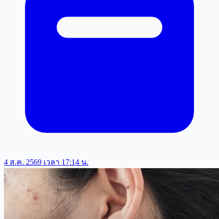
โดนวิจารณ์สนั่น พระเอกดัง เล่นนอกบทจูบจริง อ้างอินบทบาท
(ตปท)