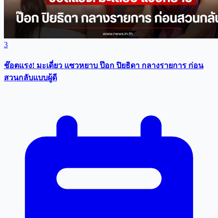
5 ส.ค. 2569 เวลา 18:38 น.
3
ช๊อตแรง! มะเดี่ยว แซวหยาบ ป๊อก ปิยธิดา กลางรายการ ก่อน
สวนกลับแบบผู้ดี