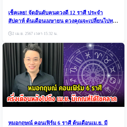
เช็คเลย! จัดอันดับคนดวงดี 12 ราศี ประจำ
สัปดาห์ ต้นเดือนเมษายน ดวงคุณจะเปลี่ยนไปทาง
ไหนบ้าง
2 เม.ย. 2567 เวลา 15:32 น.