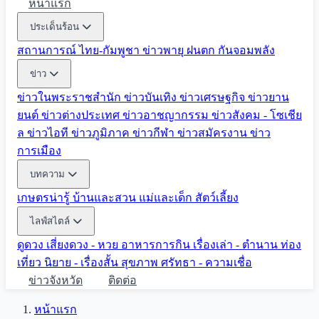
หน้าแรก
ประเด็นร้อน
สถานการณ์ ไทย-กัมพูชา
ข่าวพายุ ฝนตก
กันจอมพลัง
ข่าว
ข่าวในพระราชสำนัก
ข่าวบันเทิง
ข่าวเศรษฐกิจ
ข่าวยาน
ยนต์
ข่าวต่างประเทศ
ข่าวอาชญากรรม
ข่าวสังคม - โซเชีย
ล
ข่าวไอที
ข่าวภูมิภาค
ข่าวกีฬา
ข่าวสมัครงาน
ข่าว
การเมือง
บทความ
เกษตรน่ารู้
บ้านและสวน
แม่และเด็ก
สัตว์เลี้ยง
ไลฟ์สไตล์
ดูดวง
เสี่ยงดวง - หวย
อาหารการกิน
เรื่องเล่า - ตำนาน
ท่อง
เที่ยว
นิยาย - เรื่องสั้น
สุขภาพ
ศรัทธา - ความเชื่อ
ข่าวจังหวัด
ติดต่อ
หน้าแรก