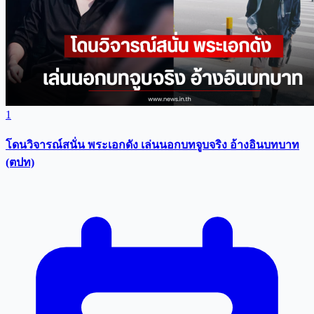
1
โดนวิจารณ์สนั่น พระเอกดัง เล่นนอกบทจูบจริง อ้างอินบทบาท
(ตปท)