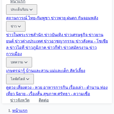
หน้าแรก
ประเด็นร้อน
สถานการณ์ ไทย-กัมพูชา
ข่าวพายุ ฝนตก
กันจอมพลัง
ข่าว
ข่าวในพระราชสำนัก
ข่าวบันเทิง
ข่าวเศรษฐกิจ
ข่าวยาน
ยนต์
ข่าวต่างประเทศ
ข่าวอาชญากรรม
ข่าวสังคม - โซเชีย
ล
ข่าวไอที
ข่าวภูมิภาค
ข่าวกีฬา
ข่าวสมัครงาน
ข่าว
การเมือง
บทความ
เกษตรน่ารู้
บ้านและสวน
แม่และเด็ก
สัตว์เลี้ยง
ไลฟ์สไตล์
ดูดวง
เสี่ยงดวง - หวย
อาหารการกิน
เรื่องเล่า - ตำนาน
ท่อง
เที่ยว
นิยาย - เรื่องสั้น
สุขภาพ
ศรัทธา - ความเชื่อ
ข่าวจังหวัด
ติดต่อ
หน้าแรก