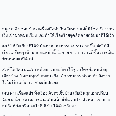
ธนู รถเสีย ซ่อมบ้าน เครื่องมือทํากินเสียหาย แต่ก็มีโชคเรื่องงาน
เงินเข้ามาหมุนเวียน เลยทําให้เรื่องร้ายๆคลี่คลายกลับมาดีได้เร็ว
ตุลย์ ได้รับเกียรติได้รับโอกาสและการยอมรับ มากขึ้น ต่อให้มี
เรื่องเครียดๆ เข้ามาก่อนหน้านี้ โอกาสทางการงานดีขึ้น การเงิน
ช้าหน่อยแต่ได้แน่
สิงห์ ได้กัลยาณมิตรที่ดี อย่างน้อยก็ทําให้รู้ ว่าใครคือคนที่อยู่
เคียงข้าง ในยามทุกข์และสุน ถึงแม้สถานการณ์รอบตัว ยังวาง
ใจใม่ใด้ แต่ก็ดีกว่าช่วงต้นปีเยอะ
เมษ ผ่านเรื่องแย่ๆ ทั้งเรื่องเจ็บตัวเจ็บป่วย เสียเงินถูกเอาเปรียบ
นับจากนี้การงานการเงิน เดินหน้าดีขึ้น คนรัก หัวหน้า เจ้านาย
อุปถัมภ์ส่งเสริม อะไรที่เสียไปได้คืนกลับมา