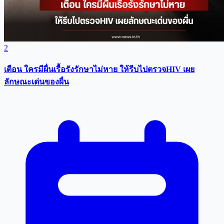
2
เตือน ใครมีผื่นเรื้อรังรักษาไม่หาย ให้รีบไปตรวจHIV เผย
ลักษณะเด่นของผื่น