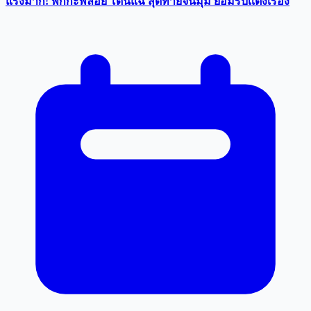
แรงมาก! พิกกะพลอย โดนแฉ สุดท้ายจนมุม ยอมรับเเต่งเรื่อง