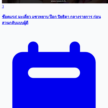
3
ช๊อตแรง! มะเดี่ยว แซวหยาบ ป๊อก ปิยธิดา กลางรายการ ก่อน
สวนกลับแบบผู้ดี