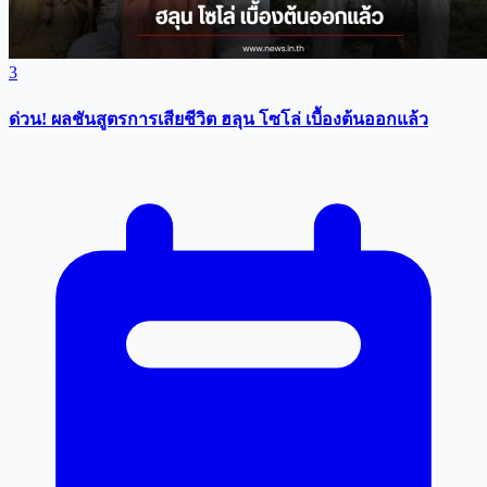
3
ด่วน! ผลชันสูตรการเสียชีวิต ฮลุน โซโล่ เบื้องต้นออกแล้ว