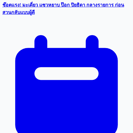
ช๊อตแรง! มะเดี่ยว แซวหยาบ ป๊อก ปิยธิดา กลางรายการ ก่อน
สวนกลับแบบผู้ดี