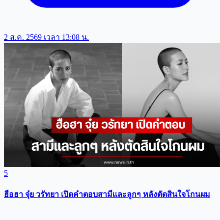
2 ส.ค. 2569 เวลา 13:08 น.
5
ฮือฮา จุ๋ย วรัทยา เปิดคำตอบสามีเเละลูกๆ หลังตัดสินใจโกนผม