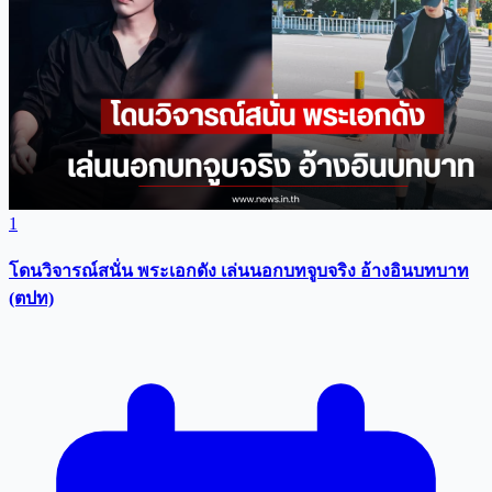
1
โดนวิจารณ์สนั่น พระเอกดัง เล่นนอกบทจูบจริง อ้างอินบทบาท
(ตปท)