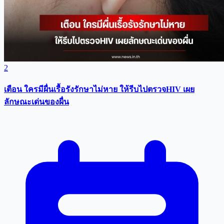
2
เตือน ใครมีผื่นเรื้อรังรักษาไม่หาย ให้รีบไปตรวจHIV เผย
ลักษณะเด่นของผื่น