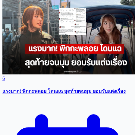
6
แรงมาก! พิกกะพลอย โดนแฉ สุดท้ายจนมุม ยอมรับเเต่งเรื่อง