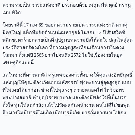
ความรวยเป็น วาระแห่งชาติ ประกอบด้วย เมถุน มีน ตุลย์ กรกฎ
เมษ พิจิก
โดยราศีนี้ 17 ก.ค.69 ขอยกความรวยเป็น วาระแห่งชาติ ดาวคู่
มิตรใหญ่ แท็กทีมยัดตำแหน่งมหาอุจจ์ ในรอบ 12 ปี สับสวิตช์
พลิกชะตาร้ายกลายเป็นดี สู่ปฐมบทความปังให้สะใจ ปลุกไฟสู้สุด
ประวัติศาสตร์ดวงโลก ที่ดาวมฤตยูสะเทือนเรือนการเงินดวง
โลกมา ตั้งแต่ปี 2565 ยาวไปจนถึง 2572 ไม่ใช่เรื่องง่ายในยุค
เศรษฐกิจแบบนี้
แต่ในช่วงที่ดาวพฤหัส ครูเทพของดาวทั้งปวงให้คุณ ส่งอิทธิฤทธิ์
แห่งบุญให้คุณ ต้องเกิดแบบมหัศจรรย์ พุ่งทะยานสู่จุดสูงสุด แบบ
ที่ไม่เคยได้มาก่อน ช่วงนี้ไปมูแรงๆ ถวายหลอดไฟ ไหว้ขอพร
พระปางสมาธิ ทำบุญโรงพยาบาล และต้องมีพลังใจที่เป็นบวก
ตั้งใจ ทุ่นให้สดกำลัง แล้วไปวัดผลกันหน้างาน คนไม่ดีไม่ขอพูด
ถึง มารไม่มีบารมีไม่เกิด เมื่อบารมีเกิด มารก็มลายหายไปเอง