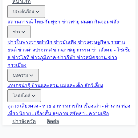
หน้าแรก
ประเด็นร้อน
สถานการณ์ ไทย-กัมพูชา
ข่าวพายุ ฝนตก
กันจอมพลัง
ข่าว
ข่าวในพระราชสำนัก
ข่าวบันเทิง
ข่าวเศรษฐกิจ
ข่าวยาน
ยนต์
ข่าวต่างประเทศ
ข่าวอาชญากรรม
ข่าวสังคม - โซเชีย
ล
ข่าวไอที
ข่าวภูมิภาค
ข่าวกีฬา
ข่าวสมัครงาน
ข่าว
การเมือง
บทความ
เกษตรน่ารู้
บ้านและสวน
แม่และเด็ก
สัตว์เลี้ยง
ไลฟ์สไตล์
ดูดวง
เสี่ยงดวง - หวย
อาหารการกิน
เรื่องเล่า - ตำนาน
ท่อง
เที่ยว
นิยาย - เรื่องสั้น
สุขภาพ
ศรัทธา - ความเชื่อ
ข่าวจังหวัด
ติดต่อ