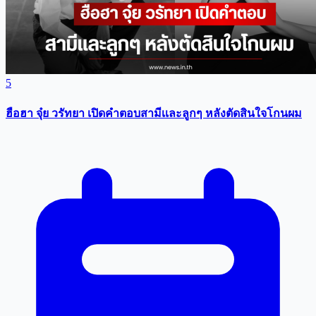
5
ฮือฮา จุ๋ย วรัทยา เปิดคำตอบสามีเเละลูกๆ หลังตัดสินใจโกนผม