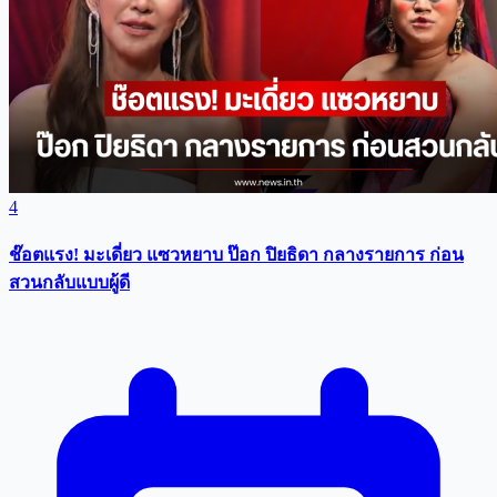
4
ช๊อตแรง! มะเดี่ยว แซวหยาบ ป๊อก ปิยธิดา กลางรายการ ก่อน
สวนกลับแบบผู้ดี