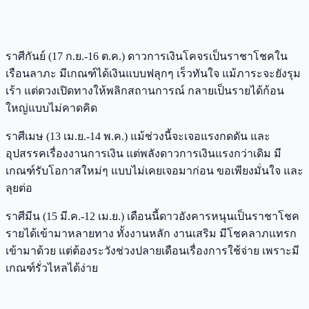
ราศีกันย์ (17 ก.ย.-16 ต.ค.) ดาวการเงินโคจรเป็นราชาโชคใน
เรือนลาภะ มีเกณฑ์ได้เงินแบบฟลุกๆ เร็วทันใจ แม้ภาระจะยังรุม
เร้า แต่ดวงเปิดทางให้พลิกสถานการณ์ กลายเป็นรายได้ก้อน
ใหญ่แบบไม่คาดคิด
ราศีเมษ (13 เม.ย.-14 พ.ค.) แม้ช่วงนี้จะเจอแรงกดดัน และ
อุปสรรคเรื่องงานการเงิน แต่พลังดาวการเงินแรงกว่าเดิม มี
เกณฑ์รับโอกาสใหม่ๆ แบบไม่เคยเจอมาก่อน ขอเพียงมั่นใจ และ
ลุยต่อ
ราศีมีน (15 มี.ค.-12 เม.ย.) เดือนนี้ดาวอังคารหนุนเป็นราชาโชค
รายได้เข้ามาหลายทาง ทั้งงานหลัก งานเสริม มีโชคลาภแทรก
เข้ามาด้วย แต่ต้องระวังช่วงปลายเดือนเรื่องการใช้จ่าย เพราะมี
เกณฑ์รั่วไหลได้ง่าย