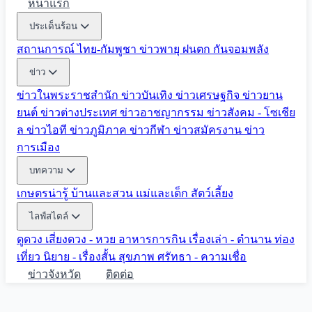
หน้าแรก
ประเด็นร้อน
สถานการณ์ ไทย-กัมพูชา
ข่าวพายุ ฝนตก
กันจอมพลัง
ข่าว
ข่าวในพระราชสำนัก
ข่าวบันเทิง
ข่าวเศรษฐกิจ
ข่าวยาน
ยนต์
ข่าวต่างประเทศ
ข่าวอาชญากรรม
ข่าวสังคม - โซเชีย
ล
ข่าวไอที
ข่าวภูมิภาค
ข่าวกีฬา
ข่าวสมัครงาน
ข่าว
การเมือง
บทความ
เกษตรน่ารู้
บ้านและสวน
แม่และเด็ก
สัตว์เลี้ยง
ไลฟ์สไตล์
ดูดวง
เสี่ยงดวง - หวย
อาหารการกิน
เรื่องเล่า - ตำนาน
ท่อง
เที่ยว
นิยาย - เรื่องสั้น
สุขภาพ
ศรัทธา - ความเชื่อ
ข่าวจังหวัด
ติดต่อ