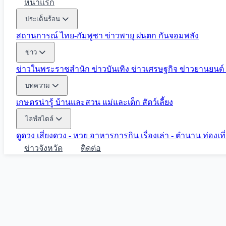
หน้าแรก
ประเด็นร้อน
สถานการณ์ ไทย-กัมพูชา
ข่าวพายุ ฝนตก
กันจอมพลัง
ข่าว
ข่าวในพระราชสำนัก
ข่าวบันเทิง
ข่าวเศรษฐกิจ
ข่าวยานยนต์
บทความ
เกษตรน่ารู้
บ้านและสวน
แม่และเด็ก
สัตว์เลี้ยง
ไลฟ์สไตล์
ดูดวง
เสี่ยงดวง - หวย
อาหารการกิน
เรื่องเล่า - ตำนาน
ท่องเท
ข่าวจังหวัด
ติดต่อ