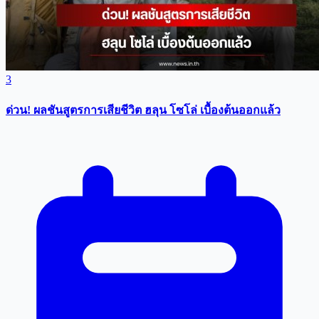
3
ด่วน! ผลชันสูตรการเสียชีวิต ฮลุน โซโล่ เบื้องต้นออกแล้ว