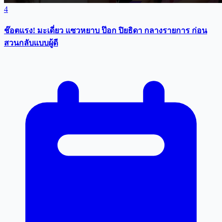
4
ช๊อตแรง! มะเดี่ยว แซวหยาบ ป๊อก ปิยธิดา กลางรายการ ก่อน
สวนกลับแบบผู้ดี