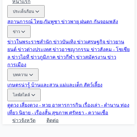
หน้าแรก
ประเด็นร้อน
สถานการณ์ ไทย-กัมพูชา
ข่าวพายุ ฝนตก
กันจอมพลัง
ข่าว
ข่าวในพระราชสำนัก
ข่าวบันเทิง
ข่าวเศรษฐกิจ
ข่าวยาน
ยนต์
ข่าวต่างประเทศ
ข่าวอาชญากรรม
ข่าวสังคม - โซเชีย
ล
ข่าวไอที
ข่าวภูมิภาค
ข่าวกีฬา
ข่าวสมัครงาน
ข่าว
การเมือง
บทความ
เกษตรน่ารู้
บ้านและสวน
แม่และเด็ก
สัตว์เลี้ยง
ไลฟ์สไตล์
ดูดวง
เสี่ยงดวง - หวย
อาหารการกิน
เรื่องเล่า - ตำนาน
ท่อง
เที่ยว
นิยาย - เรื่องสั้น
สุขภาพ
ศรัทธา - ความเชื่อ
ข่าวจังหวัด
ติดต่อ