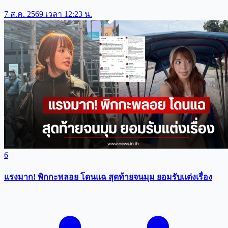
7 ส.ค. 2569 เวลา 12:23 น.
6
แรงมาก! พิกกะพลอย โดนแฉ สุดท้ายจนมุม ยอมรับเเต่งเรื่อง