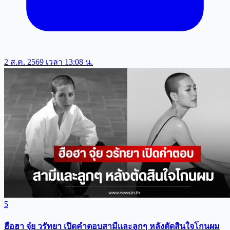
2 ส.ค. 2569 เวลา 13:08 น.
5
ฮือฮา จุ๋ย วรัทยา เปิดคำตอบสามีเเละลูกๆ หลังตัดสินใจโกนผม