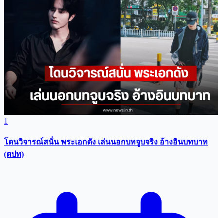
1
โดนวิจารณ์สนั่น พระเอกดัง เล่นนอกบทจูบจริง อ้างอินบทบาท
(ตปท)