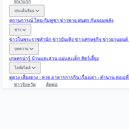
หน้าแรก
ประเด็นร้อน
สถานการณ์ ไทย-กัมพูชา
ข่าวพายุ ฝนตก
กันจอมพลัง
ข่าว
ข่าวในพระราชสำนัก
ข่าวบันเทิง
ข่าวเศรษฐกิจ
ข่าวยานยนต์
บทความ
เกษตรน่ารู้
บ้านและสวน
แม่และเด็ก
สัตว์เลี้ยง
ไลฟ์สไตล์
ดูดวง
เสี่ยงดวง - หวย
อาหารการกิน
เรื่องเล่า - ตำนาน
ท่องเท
ข่าวจังหวัด
ติดต่อ