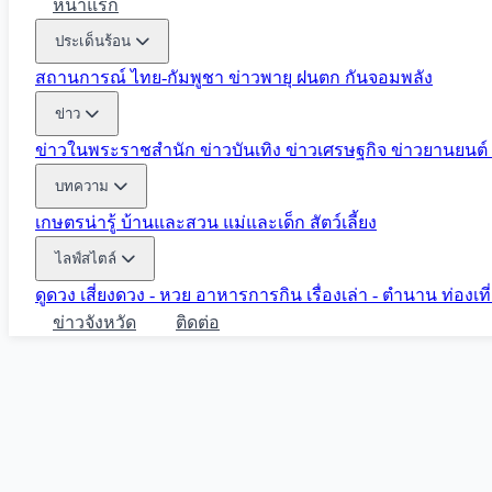
หน้าแรก
ประเด็นร้อน
สถานการณ์ ไทย-กัมพูชา
ข่าวพายุ ฝนตก
กันจอมพลัง
ข่าว
ข่าวในพระราชสำนัก
ข่าวบันเทิง
ข่าวเศรษฐกิจ
ข่าวยานยนต์
บทความ
เกษตรน่ารู้
บ้านและสวน
แม่และเด็ก
สัตว์เลี้ยง
ไลฟ์สไตล์
ดูดวง
เสี่ยงดวง - หวย
อาหารการกิน
เรื่องเล่า - ตำนาน
ท่องเท
ข่าวจังหวัด
ติดต่อ