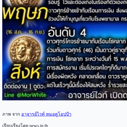
ภาพ จาก
อาจารย์ไวท์ หมอดูโอปป้า
เรียบเรียงโดย news.in.th