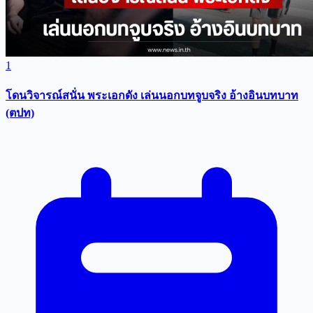
1
โดนวิจารณ์สนั่น พระเอกดัง เล่นนอกบทจูบจริง อ้างอินบทบาท
(ตปท)