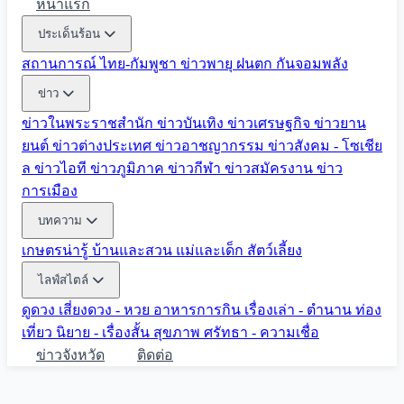
หน้าแรก
ประเด็นร้อน
สถานการณ์ ไทย-กัมพูชา
ข่าวพายุ ฝนตก
กันจอมพลัง
ข่าว
ข่าวในพระราชสำนัก
ข่าวบันเทิง
ข่าวเศรษฐกิจ
ข่าวยาน
ยนต์
ข่าวต่างประเทศ
ข่าวอาชญากรรม
ข่าวสังคม - โซเชีย
ล
ข่าวไอที
ข่าวภูมิภาค
ข่าวกีฬา
ข่าวสมัครงาน
ข่าว
การเมือง
บทความ
เกษตรน่ารู้
บ้านและสวน
แม่และเด็ก
สัตว์เลี้ยง
ไลฟ์สไตล์
ดูดวง
เสี่ยงดวง - หวย
อาหารการกิน
เรื่องเล่า - ตำนาน
ท่อง
เที่ยว
นิยาย - เรื่องสั้น
สุขภาพ
ศรัทธา - ความเชื่อ
ข่าวจังหวัด
ติดต่อ