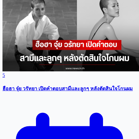
5
ฮือฮา จุ๋ย วรัทยา เปิดคำตอบสามีเเละลูกๆ หลังตัดสินใจโกนผม