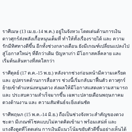
ราศีเมษ (13 เม.ย.-14 พ.ค.) อยู่ในจังหวะโดดเด่นด้านการเงิน
ดาวศุกร์ส่งพลังเกื้อหนุนเต็มที่ ทำให้ทั้งเรื่องรายได้ และ ความ
รักมีทิศทางดีขึ้น อีกทั้งช่วงกลางเดือน ยังมีเกณฑ์เปลี่ยนแปลงไป
สู่โอกาสใหม่ๆ ที่ดีกว่าเดิม ปัญหาเก่า มีโอกาสคลี่คลาย และ
เริ่มต้นเส้นทางที่สดใสกว่า
ราศีตุลย์ (17 ต.ค.-15 พ.ย.) หลังจากช่วงก่อนหน้ามีความเครียด
และ อุปสรรคด้านการสื่อสาร ช่วงนี้เริ่มกลับมาฟื้นตัว ดาวศุกร์
ย้ายเข้าตำแหน่งหนุนดวง ส่งผลให้มีโอกาสแสดงความสามารถ
และ ประสบความสำเร็จมากขึ้น เฉพาะปลายเดือนพฤษภาคม
ดวงด้านงาน และ ความสัมพันธ์จะยิ่งเด่นชัด
ราศีพฤษภ (15 พ.ค.-14 มิ.ย.) ถือเป็นช่วงจังหวะสำคัญของดวง
ชะตา มีเกณฑ์โชคแบบไม่คาดคิดเข้ามา พร้อมเสน่ห์ และ
แรงดึงดูดที่โดดเด่น การเงินมีแนวโน้มขยับตัวดีขึ้นอย่างเห็นได้