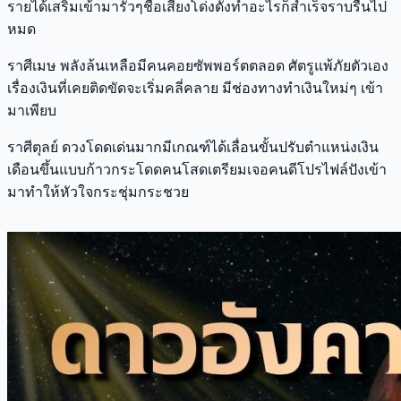
รายได้เสริมเข้ามารัวๆชื่อเสียงโด่งดังทำอะไรก็สำเร็จราบรื่นไป
หมด
ราศีเมษ พลังล้นเหลือมีคนคอยซัพพอร์ตตลอด ศัตรูแพ้ภัยตัวเอง
เรื่องเงินที่เคยติดขัดจะเริ่มคลี่คลาย มีช่องทางทำเงินใหม่ๆ เข้า
มาเพียบ
ราศีตุลย์ ดวงโดดเด่นมากมีเกณฑ์ได้เลื่อนขั้นปรับตำแหน่งเงิน
เดือนขึ้นแบบก้าวกระโดดคนโสดเตรียมเจอคนดีโปรไฟล์ปังเข้า
มาทำให้หัวใจกระชุ่มกระชวย