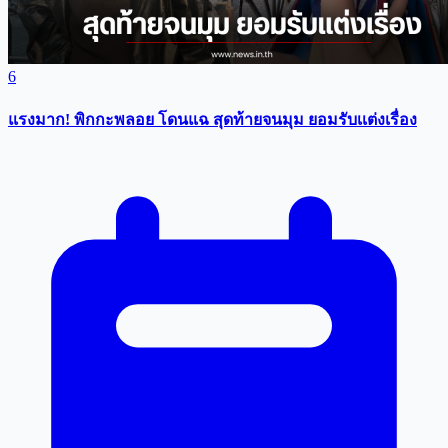
6
แรงมาก! พิกกะพลอย โดนแฉ สุดท้ายจนมุม ยอมรับเเต่งเรื่อง