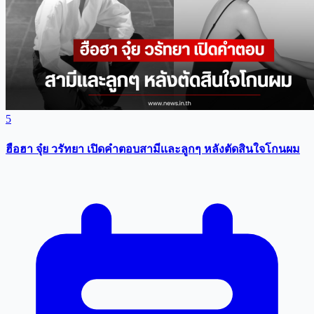
5
ฮือฮา จุ๋ย วรัทยา เปิดคำตอบสามีเเละลูกๆ หลังตัดสินใจโกนผม