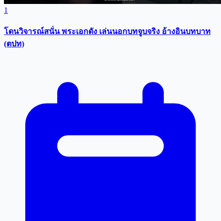
1
โดนวิจารณ์สนั่น พระเอกดัง เล่นนอกบทจูบจริง อ้างอินบทบาท
(ตปท)