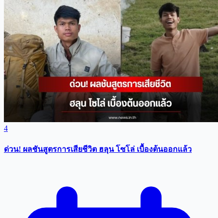
4
ด่วน! ผลชันสูตรการเสียชีวิต ฮลุน โซโล่ เบื้องต้นออกแล้ว