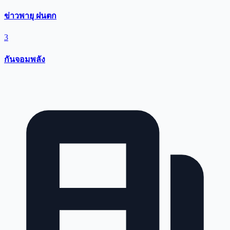
ข่าวพายุ ฝนตก
3
กันจอมพลัง