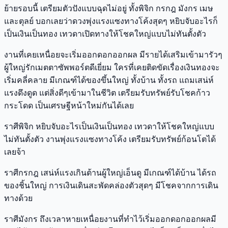
ย้ายรอบนี้ เตรียมตัวปังแบบฉุดไม่อยู่ ทั้งพิจิก กรกฎ มังกร เมษ
และตุลย์ บอกเลยว่าดวงพุ่งแรงแซงทางโค้งสุดๆ หยิบจับอะไรก็
เป็นเงินเป็นทอง เทวดาเปิดทางให้โชคใหญ่แบบไม่ทันตั้งตัว
งานที่เคยเหนื่อยจะเริ่มออกดอกออกผล มีรายได้เสริมเข้ามารัวๆ
ผู้ใหญ่รักเมตตาซัพพอร์ตดีเยี่ยม ใครที่เคยติดขัดเรื่องเงินทองจะ
เริ่มคลี่คลาย มีเกณฑ์ได้ของขึ้นใหญ่ ทั้งบ้าน ทั้งรถ แถมเสน่ห์
แรงดึงดูด แต่สิ่งดีๆเข้ามาในชีวิต เตรียมรับทรัพย์รับโชคก้าว
กระโดด เป็นเศรษฐีหน้าใหม่กันได้เลย
ราศีพิจิก หยิบจับอะไรเป็นเงินเป็นทอง เทวดาให้โชคใหญ่แบบ
ไม่ทันตั้งตัว งานพุ่งแรงแซงทางโค้ง เตรียมรับทรัพย์ก้อนโตได้
เลยจ้า
ราศีกรกฎ เสน่ห์แรงเกินต้านผู้ใหญ่เอ็นดู มีเกณฑ์ได้บ้าน ได้รถ
ของชิ้นใหญ่ การเงินเดินสะพัดคล่องตัวสุดๆ มีโชคจากการเดิน
ทางด้วย
ราศีมังกร ถึงเวลาหายเหนื่อยงานที่ทำไว้เริ่มออกดอกออกผลมี