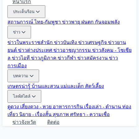
หน้าแรก
ประเด็นร้อน
สถานการณ์ ไทย-กัมพูชา
ข่าวพายุ ฝนตก
กันจอมพลัง
ข่าว
ข่าวในพระราชสำนัก
ข่าวบันเทิง
ข่าวเศรษฐกิจ
ข่าวยาน
ยนต์
ข่าวต่างประเทศ
ข่าวอาชญากรรม
ข่าวสังคม - โซเชีย
ล
ข่าวไอที
ข่าวภูมิภาค
ข่าวกีฬา
ข่าวสมัครงาน
ข่าว
การเมือง
บทความ
เกษตรน่ารู้
บ้านและสวน
แม่และเด็ก
สัตว์เลี้ยง
ไลฟ์สไตล์
ดูดวง
เสี่ยงดวง - หวย
อาหารการกิน
เรื่องเล่า - ตำนาน
ท่อง
เที่ยว
นิยาย - เรื่องสั้น
สุขภาพ
ศรัทธา - ความเชื่อ
ข่าวจังหวัด
ติดต่อ