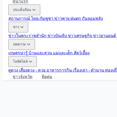
หน้าแรก
ประเด็นร้อน
สถานการณ์ ไทย-กัมพูชา
ข่าวพายุ ฝนตก
กันจอมพลัง
ข่าว
ข่าวในพระราชสำนัก
ข่าวบันเทิง
ข่าวเศรษฐกิจ
ข่าวยานยนต์
บทความ
เกษตรน่ารู้
บ้านและสวน
แม่และเด็ก
สัตว์เลี้ยง
ไลฟ์สไตล์
ดูดวง
เสี่ยงดวง - หวย
อาหารการกิน
เรื่องเล่า - ตำนาน
ท่องเท
ข่าวจังหวัด
ติดต่อ