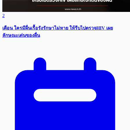
2
เตือน ใครมีผื่นเรื้อรังรักษาไม่หาย ให้รีบไปตรวจHIV เผย
ลักษณะเด่นของผื่น