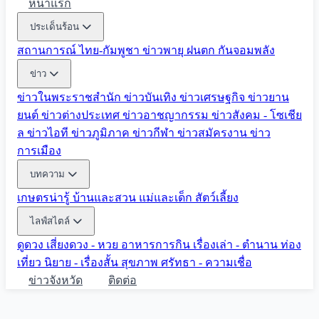
หน้าแรก
ประเด็นร้อน
สถานการณ์ ไทย-กัมพูชา
ข่าวพายุ ฝนตก
กันจอมพลัง
ข่าว
ข่าวในพระราชสำนัก
ข่าวบันเทิง
ข่าวเศรษฐกิจ
ข่าวยาน
ยนต์
ข่าวต่างประเทศ
ข่าวอาชญากรรม
ข่าวสังคม - โซเชีย
ล
ข่าวไอที
ข่าวภูมิภาค
ข่าวกีฬา
ข่าวสมัครงาน
ข่าว
การเมือง
บทความ
เกษตรน่ารู้
บ้านและสวน
แม่และเด็ก
สัตว์เลี้ยง
ไลฟ์สไตล์
ดูดวง
เสี่ยงดวง - หวย
อาหารการกิน
เรื่องเล่า - ตำนาน
ท่อง
เที่ยว
นิยาย - เรื่องสั้น
สุขภาพ
ศรัทธา - ความเชื่อ
ข่าวจังหวัด
ติดต่อ