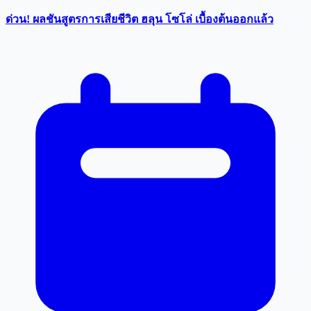
ด่วน! ผลชันสูตรการเสียชีวิต ฮลุน โซโล่ เบื้องต้นออกแล้ว