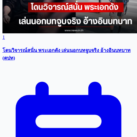
1
โดนวิจารณ์สนั่น พระเอกดัง เล่นนอกบทจูบจริง อ้างอินบทบาท
(ตปท)