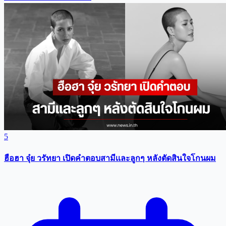
5
ฮือฮา จุ๋ย วรัทยา เปิดคำตอบสามีเเละลูกๆ หลังตัดสินใจโกนผม