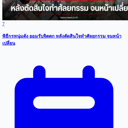
7
พิธีกรหนุ่มดัง ยอมรับจิตตก หลังตัดสินใจทำศัลยกรรม จนหน้า
เปลี่ยน