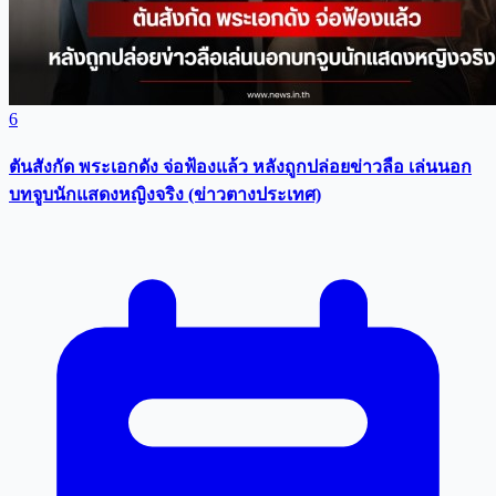
6
ตันสังกัด พระเอกดัง จ่อฟ้องแล้ว หลังถูกปล่อยข่าวลือ เล่นนอก
บทจูบนักแสดงหญิงจริง (ข่าวตางประเทศ)