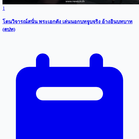
1
โดนวิจารณ์สนั่น พระเอกดัง เล่นนอกบทจูบจริง อ้างอินบทบาท
(ตปท)