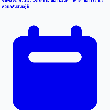
ช๊อตแรง! มะเดี่ยว แซวหยาบ ป๊อก ปิยธิดา กลางรายการ ก่อน
สวนกลับแบบผู้ดี