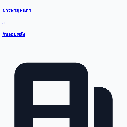
ข่าวพายุ ฝนตก
3
กันจอมพลัง