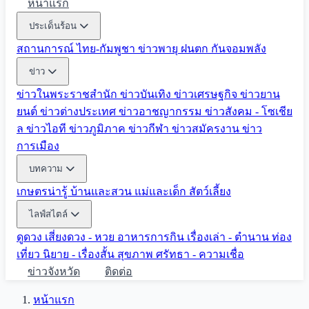
หน้าแรก
ประเด็นร้อน
สถานการณ์ ไทย-กัมพูชา
ข่าวพายุ ฝนตก
กันจอมพลัง
ข่าว
ข่าวในพระราชสำนัก
ข่าวบันเทิง
ข่าวเศรษฐกิจ
ข่าวยาน
ยนต์
ข่าวต่างประเทศ
ข่าวอาชญากรรม
ข่าวสังคม - โซเชีย
ล
ข่าวไอที
ข่าวภูมิภาค
ข่าวกีฬา
ข่าวสมัครงาน
ข่าว
การเมือง
บทความ
เกษตรน่ารู้
บ้านและสวน
แม่และเด็ก
สัตว์เลี้ยง
ไลฟ์สไตล์
ดูดวง
เสี่ยงดวง - หวย
อาหารการกิน
เรื่องเล่า - ตำนาน
ท่อง
เที่ยว
นิยาย - เรื่องสั้น
สุขภาพ
ศรัทธา - ความเชื่อ
ข่าวจังหวัด
ติดต่อ
หน้าแรก