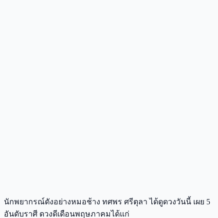
นักพยากรณ์ดังอย่างหมอช้าง ทศพร ศรีตุลา ได้ดูดวงวันนี้ เผย 5
อันดับราศี ดวงดีเดือนพฤษภาคมได้แก่