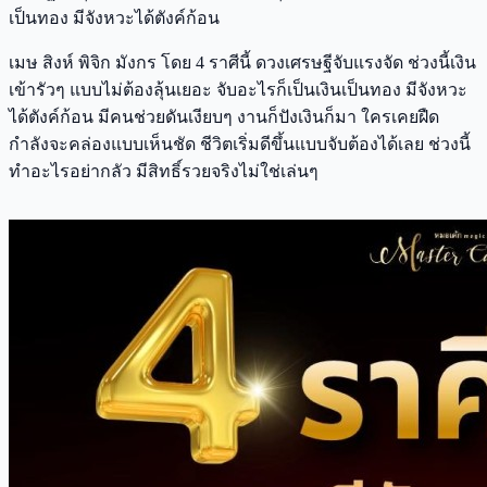
เป็นทอง มีจังหวะได้ตังค์ก้อน
เมษ สิงห์ พิจิก มังกร โดย 4 ราศีนี้ ดวงเศรษฐีจับแรงจัด ช่วงนี้เงิน
เข้ารัวๆ แบบไม่ต้องลุ้นเยอะ จับอะไรก็เป็นเงินเป็นทอง มีจังหวะ
ได้ตังค์ก้อน มีคนช่วยดันเงียบๆ งานก็ปังเงินก็มา ใครเคยฝืด
กำลังจะคล่องแบบเห็นชัด ชีวิตเริ่มดีขึ้นแบบจับต้องได้เลย ช่วงนี้
ทำอะไรอย่ากลัว มีสิทธิ์รวยจริงไม่ใช่เล่นๆ