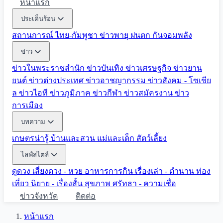
หน้าแรก
ประเด็นร้อน
สถานการณ์ ไทย-กัมพูชา
ข่าวพายุ ฝนตก
กันจอมพลัง
ข่าว
ข่าวในพระราชสำนัก
ข่าวบันเทิง
ข่าวเศรษฐกิจ
ข่าวยาน
ยนต์
ข่าวต่างประเทศ
ข่าวอาชญากรรม
ข่าวสังคม - โซเชีย
ล
ข่าวไอที
ข่าวภูมิภาค
ข่าวกีฬา
ข่าวสมัครงาน
ข่าว
การเมือง
บทความ
เกษตรน่ารู้
บ้านและสวน
แม่และเด็ก
สัตว์เลี้ยง
ไลฟ์สไตล์
ดูดวง
เสี่ยงดวง - หวย
อาหารการกิน
เรื่องเล่า - ตำนาน
ท่อง
เที่ยว
นิยาย - เรื่องสั้น
สุขภาพ
ศรัทธา - ความเชื่อ
ข่าวจังหวัด
ติดต่อ
หน้าแรก