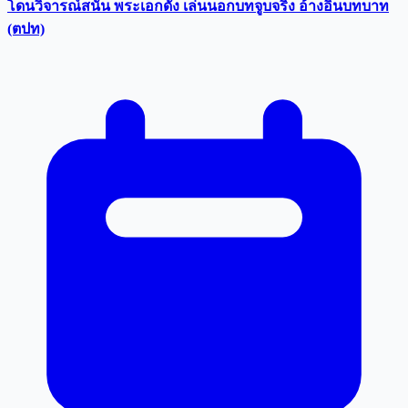
โดนวิจารณ์สนั่น พระเอกดัง เล่นนอกบทจูบจริง อ้างอินบทบาท
(ตปท)