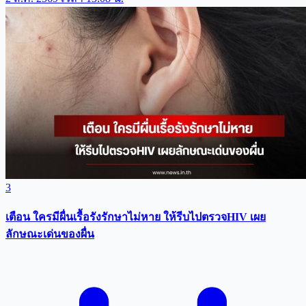
3
เตือน ใครมีผื่นเรื้อรังรักษาไม่หาย ให้รีบไปตรวจHIV เผย
ลักษณะเด่นของผื่น