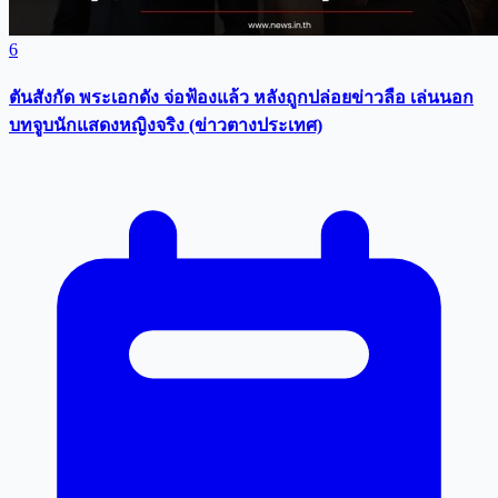
6
ตันสังกัด พระเอกดัง จ่อฟ้องแล้ว หลังถูกปล่อยข่าวลือ เล่นนอก
บทจูบนักแสดงหญิงจริง (ข่าวตางประเทศ)