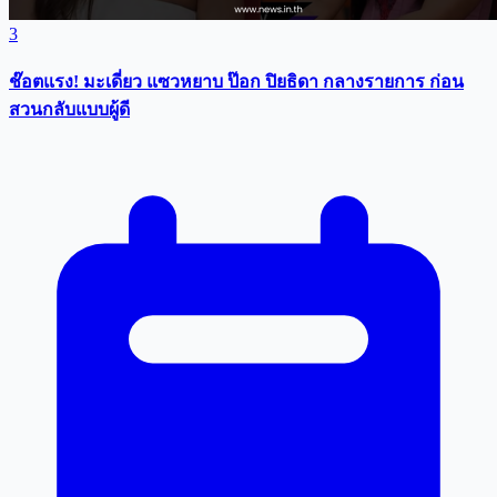
3
ช๊อตแรง! มะเดี่ยว แซวหยาบ ป๊อก ปิยธิดา กลางรายการ ก่อน
สวนกลับแบบผู้ดี