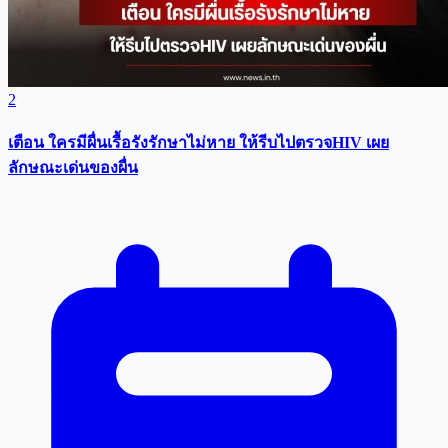
2
เตือน ใครมีผื่นเรื้อรังรักษาไม่หาย ให้รีบไปตรวจHIV เผย
ลักษณะเด่นของผื่น