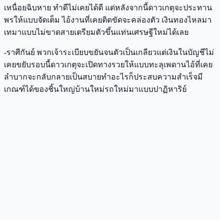
เหนื่อยฉิบหาย ทำดีไม่เคยได้ดี แต่หลังจากนี้ดาวเกตุจะประทาน
พรให้แบบจัดเต็ม ไอ้งานที่เคยติดขัดจะคล่องตัว เงินทองไหลมา
เทมาแบบไม่ขาดสายเตรียมตัวขึ้นแท่นเศรษฐีใหม่ได้เลย
-ราศีกันย์ พวกเจ้าระเบียบขยันจนตัวเป็นเกลียวแต่เงินในบัญชีไม่
เคยขยับรอบนี้ดาวเกตุจะเปิดทางรวยให้แบบทะลุเพดานไอ้ที่เคย
ลำบากจะกลับกลายเป็นสบายทำอะไรก็ประสบความสำเร็จมี
เกณฑ์ได้ของชิ้นใหญ่บ้านใหม่รถใหม่มาแบบปาฏิหาริย์