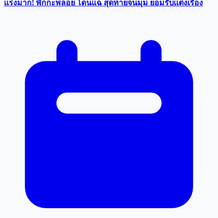
แรงมาก! พิกกะพลอย โดนแฉ สุดท้ายจนมุม ยอมรับเเต่งเรื่อง