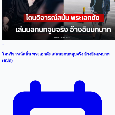
1
โดนวิจารณ์สนั่น พระเอกดัง เล่นนอกบทจูบจริง อ้างอินบทบาท
(ตปท)