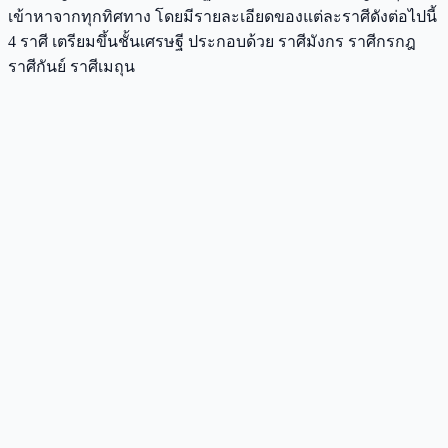
เข้าหาจากทุกทิศทาง โดยมีรายละเอียดของแต่ละราศีดังต่อไปนี้
4 ราศี เตรียมขึ้นชั้นเศรษฐี ประกอบด้วย ราศีมังกร ราศีกรกฎ
ราศีกันย์ ราศีเมถุน