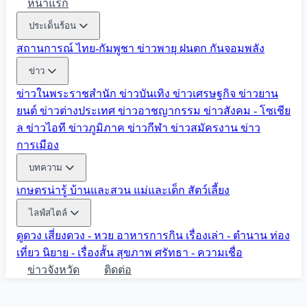
หน้าแรก
ประเด็นร้อน
สถานการณ์ ไทย-กัมพูชา
ข่าวพายุ ฝนตก
กันจอมพลัง
ข่าว
ข่าวในพระราชสำนัก
ข่าวบันเทิง
ข่าวเศรษฐกิจ
ข่าวยาน
ยนต์
ข่าวต่างประเทศ
ข่าวอาชญากรรม
ข่าวสังคม - โซเชีย
ล
ข่าวไอที
ข่าวภูมิภาค
ข่าวกีฬา
ข่าวสมัครงาน
ข่าว
การเมือง
บทความ
เกษตรน่ารู้
บ้านและสวน
แม่และเด็ก
สัตว์เลี้ยง
ไลฟ์สไตล์
ดูดวง
เสี่ยงดวง - หวย
อาหารการกิน
เรื่องเล่า - ตำนาน
ท่อง
เที่ยว
นิยาย - เรื่องสั้น
สุขภาพ
ศรัทธา - ความเชื่อ
ข่าวจังหวัด
ติดต่อ