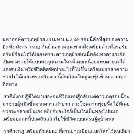
มหาฤกษ์ดาวเกตุย้าย 28 เมษายน 2569 รอบนี้คือที่สุดของความ
ปัง ทั้ง มังกร กรกฎ กันย์ และ เมถุน พวกมึงเตรียมล้างมือรอรับ
ทรัพย์ก้อนโตได้เลย เพราะดาวเกตุย้ายหนนี้พลังเทวดาแรงจัด
เปิดทางรวยให้แบบทะลุเพดานใครที่เคยเหนื่อยแทบตายแต่ได้
แค่เศษเงิน หรือชีวิตติดขัดทำอะไรก็ไม่ขึ้น เตรียมบอกลาความ
ซวยไปได้เลย เพราะนับจากนี้เงินก้อนใหญ่จะพุ่งเข้าหาจากทุก
ทิศทาง
-ราศีมังกร สู้ชีวิตมาเยอะจนชีวิตแทบสู้กลับ แต่ดาวเกตุรอบนี้จะ
มาช่วยอุ้มมึงขึ้นจากความลำบาก ดวงโชคลาภพุ่งปรี๊ด ไอ้ที่เคย
ซวยจะกลายเป็นเฮง หยิบจับอะไรก็เป็นเงินเป็นทองไปหมด
เตรียมปลดหนี้ปลดสินแล้วไปใช้ชีวิตแบบเศรษฐีดูบ้างนะ
-ราศีกรกฎ เตรียมตัวเลยนะ ที่ผ่านมาเหมือนแบกโลกไว้คนเดียว