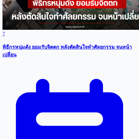
7
พิธีกรหนุ่มดัง ยอมรับจิตตก หลังตัดสินใจทำศัลยกรรม จนหน้า
เปลี่ยน