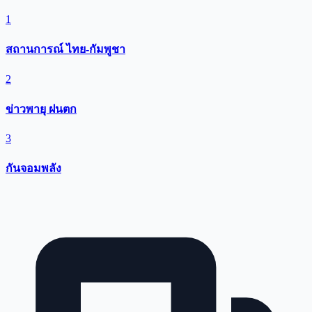
1
สถานการณ์ ไทย-กัมพูชา
2
ข่าวพายุ ฝนตก
3
กันจอมพลัง