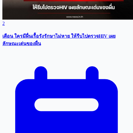
2
เตือน ใครมีผื่นเรื้อรังรักษาไม่หาย ให้รีบไปตรวจHIV เผย
ลักษณะเด่นของผื่น