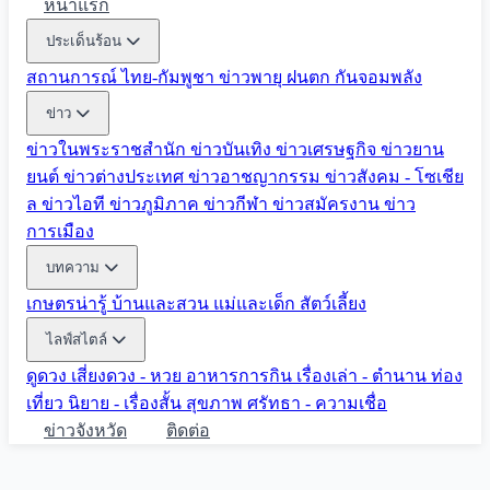
หน้าแรก
ประเด็นร้อน
สถานการณ์ ไทย-กัมพูชา
ข่าวพายุ ฝนตก
กันจอมพลัง
ข่าว
ข่าวในพระราชสำนัก
ข่าวบันเทิง
ข่าวเศรษฐกิจ
ข่าวยาน
ยนต์
ข่าวต่างประเทศ
ข่าวอาชญากรรม
ข่าวสังคม - โซเชีย
ล
ข่าวไอที
ข่าวภูมิภาค
ข่าวกีฬา
ข่าวสมัครงาน
ข่าว
การเมือง
บทความ
เกษตรน่ารู้
บ้านและสวน
แม่และเด็ก
สัตว์เลี้ยง
ไลฟ์สไตล์
ดูดวง
เสี่ยงดวง - หวย
อาหารการกิน
เรื่องเล่า - ตำนาน
ท่อง
เที่ยว
นิยาย - เรื่องสั้น
สุขภาพ
ศรัทธา - ความเชื่อ
ข่าวจังหวัด
ติดต่อ