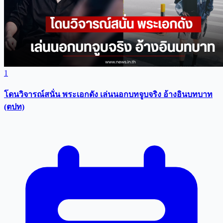
1
โดนวิจารณ์สนั่น พระเอกดัง เล่นนอกบทจูบจริง อ้างอินบทบาท
(ตปท)