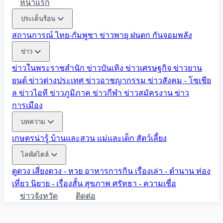
หน้าแรก
ประเด็นร้อน
สถานการณ์ ไทย-กัมพูชา
ข่าวพายุ ฝนตก
กันจอมพลัง
ข่าว
ข่าวในพระราชสำนัก
ข่าวบันเทิง
ข่าวเศรษฐกิจ
ข่าวยาน
ยนต์
ข่าวต่างประเทศ
ข่าวอาชญากรรม
ข่าวสังคม - โซเชีย
ล
ข่าวไอที
ข่าวภูมิภาค
ข่าวกีฬา
ข่าวสมัครงาน
ข่าว
การเมือง
บทความ
เกษตรน่ารู้
บ้านและสวน
แม่และเด็ก
สัตว์เลี้ยง
ไลฟ์สไตล์
ดูดวง
เสี่ยงดวง - หวย
อาหารการกิน
เรื่องเล่า - ตำนาน
ท่อง
เที่ยว
นิยาย - เรื่องสั้น
สุขภาพ
ศรัทธา - ความเชื่อ
ข่าวจังหวัด
ติดต่อ