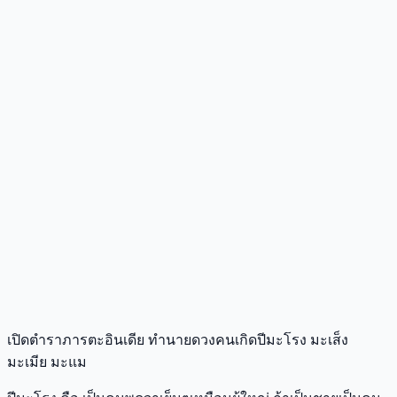
เปิดตำราภารตะอินเดีย ทำนายดวงคนเกิดปีมะโรง มะเส็ง
มะเมีย มะแม