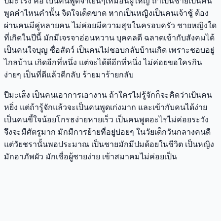
ปีมะโรง คือ เป็นคนพูดจาเย็นๆเหมือนผู้ใหญ่ ถ้าเป็นชายเป็นคน
พูดคำไหนคำนั้น จิตใจเด็ดขาด หากเป็นหญิงเป็นคนเจ้าชู้ ต้อง
ผ่านคนมีคู่หลายคน ไม่ค่อยมีความสุขในครอบครัว ชายหญิงใด
ที่เกิดในปีนี้ มักมีเจรจาอ่อนหวาน บุคคลดี ฉลาดเข้ากับสังคมได้
เป็นคนใจบุญ ซื่อสัตว์ เป็นคนไม่ชอบกลับบ้านเกิด เพราะชอบอยู่
ไกลบ้าน เกิดอีกที่หนึ่ง แต่จะได้ดีอีกที่หนึ่ง ไม่ค่อยขอใครกิน
ง่ายๆ เป็นที่ดีแล้วดีกลับ ร้ายมาร้ายกลับ
ปีมะเส็ง เป็นคนเอาการเอางาน ถ้าใครไม่รู้จักก็จะคิดว่าเป้นคน
หยิ่ง แต่ถ้ารู้จักแล้วจะเป็นคนพูดเก่งมาก และเข้ากับคนได้ง่าย
เป็นคนขี้ใจน้อยโกรธง่ายหายเร็ว เป็นคนพูดอะไรไม่ค่อยระวัง
จึงจะมีศัตรูมาก มักมีการย้ายที่อยู่บ่อยๆ ในวัยเด็กวันกลางคนดี
แต่วัยชรานั้นพอประมาณ เป็นชายมักมีปมด้อยในชีวิต เป็นหญิง
มักอาภัพผัว มักเชื่อผู้ชายง่าย เข้าสมาคมไม่ค่อยเป็น