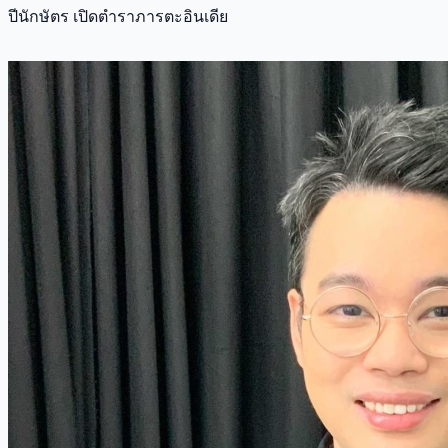
ปีนักษัตร เปิดตำราภารตะอินเดีย