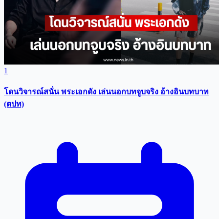
1
โดนวิจารณ์สนั่น พระเอกดัง เล่นนอกบทจูบจริง อ้างอินบทบาท
(ตปท)