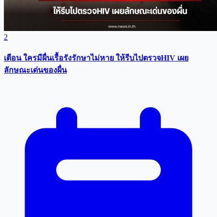
2
เตือน ใครมีผื่นเรื้อรังรักษาไม่หาย ให้รีบไปตรวจHIV เผย
ลักษณะเด่นของผื่น