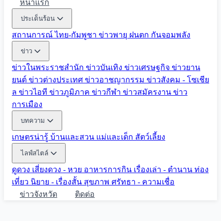
หน้าแรก
ประเด็นร้อน
สถานการณ์ ไทย-กัมพูชา
ข่าวพายุ ฝนตก
กันจอมพลัง
ข่าว
ข่าวในพระราชสำนัก
ข่าวบันเทิง
ข่าวเศรษฐกิจ
ข่าวยาน
ยนต์
ข่าวต่างประเทศ
ข่าวอาชญากรรม
ข่าวสังคม - โซเชีย
ล
ข่าวไอที
ข่าวภูมิภาค
ข่าวกีฬา
ข่าวสมัครงาน
ข่าว
การเมือง
บทความ
เกษตรน่ารู้
บ้านและสวน
แม่และเด็ก
สัตว์เลี้ยง
ไลฟ์สไตล์
ดูดวง
เสี่ยงดวง - หวย
อาหารการกิน
เรื่องเล่า - ตำนาน
ท่อง
เที่ยว
นิยาย - เรื่องสั้น
สุขภาพ
ศรัทธา - ความเชื่อ
ข่าวจังหวัด
ติดต่อ