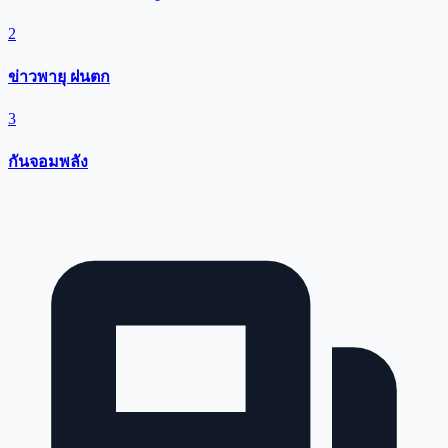
2
ข่าวพายุ ฝนตก
3
กันจอมพลัง