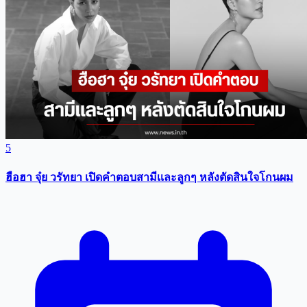
5
ฮือฮา จุ๋ย วรัทยา เปิดคำตอบสามีเเละลูกๆ หลังตัดสินใจโกนผม