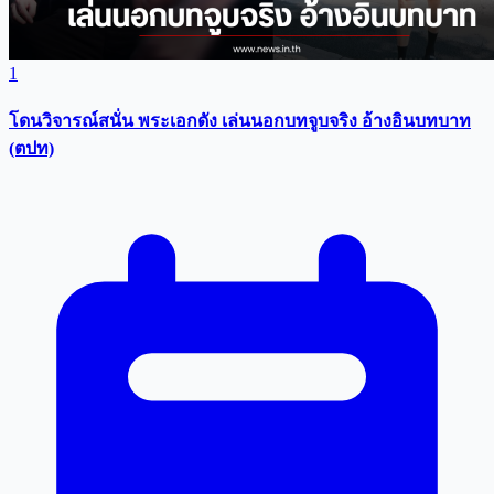
1
โดนวิจารณ์สนั่น พระเอกดัง เล่นนอกบทจูบจริง อ้างอินบทบาท
(ตปท)