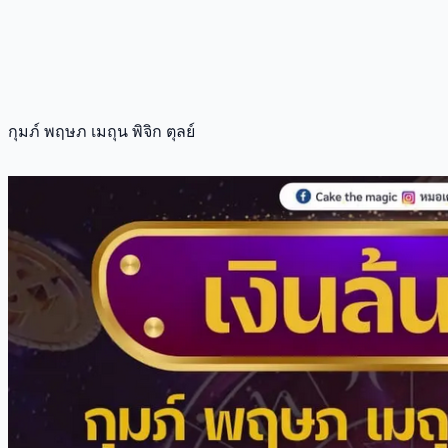
กุมภ์ พฤษภ เมถุน พิจิก ตุลย์