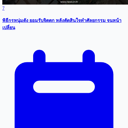
7
พิธีกรหนุ่มดัง ยอมรับจิตตก หลังตัดสินใจทำศัลยกรรม จนหน้า
เปลี่ยน