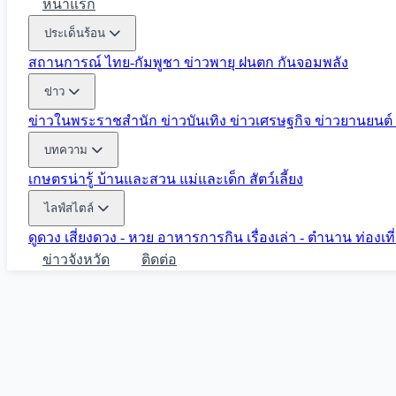
หน้าแรก
ประเด็นร้อน
สถานการณ์ ไทย-กัมพูชา
ข่าวพายุ ฝนตก
กันจอมพลัง
ข่าว
ข่าวในพระราชสำนัก
ข่าวบันเทิง
ข่าวเศรษฐกิจ
ข่าวยานยนต์
บทความ
เกษตรน่ารู้
บ้านและสวน
แม่และเด็ก
สัตว์เลี้ยง
ไลฟ์สไตล์
ดูดวง
เสี่ยงดวง - หวย
อาหารการกิน
เรื่องเล่า - ตำนาน
ท่องเท
ข่าวจังหวัด
ติดต่อ