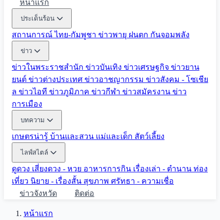
หน้าแรก
ประเด็นร้อน
สถานการณ์ ไทย-กัมพูชา
ข่าวพายุ ฝนตก
กันจอมพลัง
ข่าว
ข่าวในพระราชสำนัก
ข่าวบันเทิง
ข่าวเศรษฐกิจ
ข่าวยาน
ยนต์
ข่าวต่างประเทศ
ข่าวอาชญากรรม
ข่าวสังคม - โซเชีย
ล
ข่าวไอที
ข่าวภูมิภาค
ข่าวกีฬา
ข่าวสมัครงาน
ข่าว
การเมือง
บทความ
เกษตรน่ารู้
บ้านและสวน
แม่และเด็ก
สัตว์เลี้ยง
ไลฟ์สไตล์
ดูดวง
เสี่ยงดวง - หวย
อาหารการกิน
เรื่องเล่า - ตำนาน
ท่อง
เที่ยว
นิยาย - เรื่องสั้น
สุขภาพ
ศรัทธา - ความเชื่อ
ข่าวจังหวัด
ติดต่อ
หน้าแรก