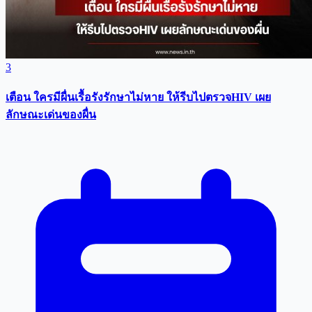
3
เตือน ใครมีผื่นเรื้อรังรักษาไม่หาย ให้รีบไปตรวจHIV เผย
ลักษณะเด่นของผื่น