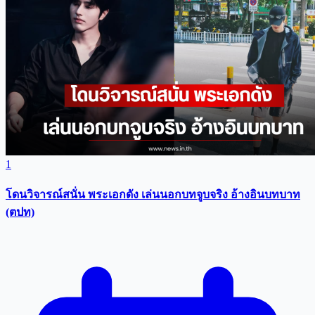
1
โดนวิจารณ์สนั่น พระเอกดัง เล่นนอกบทจูบจริง อ้างอินบทบาท
(ตปท)