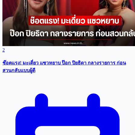
2
ช๊อตแรง! มะเดี่ยว แซวหยาบ ป๊อก ปิยธิดา กลางรายการ ก่อน
สวนกลับแบบผู้ดี