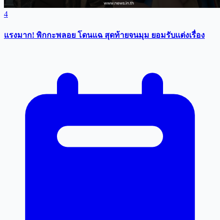
4
แรงมาก! พิกกะพลอย โดนแฉ สุดท้ายจนมุม ยอมรับเเต่งเรื่อง