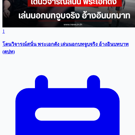
1
โดนวิจารณ์สนั่น พระเอกดัง เล่นนอกบทจูบจริง อ้างอินบทบาท
(ตปท)