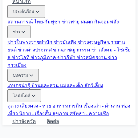
หน้าแรก
ประเด็นร้อน
สถานการณ์ ไทย-กัมพูชา
ข่าวพายุ ฝนตก
กันจอมพลัง
ข่าว
ข่าวในพระราชสำนัก
ข่าวบันเทิง
ข่าวเศรษฐกิจ
ข่าวยาน
ยนต์
ข่าวต่างประเทศ
ข่าวอาชญากรรม
ข่าวสังคม - โซเชีย
ล
ข่าวไอที
ข่าวภูมิภาค
ข่าวกีฬา
ข่าวสมัครงาน
ข่าว
การเมือง
บทความ
เกษตรน่ารู้
บ้านและสวน
แม่และเด็ก
สัตว์เลี้ยง
ไลฟ์สไตล์
ดูดวง
เสี่ยงดวง - หวย
อาหารการกิน
เรื่องเล่า - ตำนาน
ท่อง
เที่ยว
นิยาย - เรื่องสั้น
สุขภาพ
ศรัทธา - ความเชื่อ
ข่าวจังหวัด
ติดต่อ