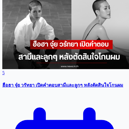
5
ฮือฮา จุ๋ย วรัทยา เปิดคำตอบสามีเเละลูกๆ หลังตัดสินใจโกนผม