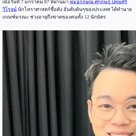
เมื่อวันที่ 7 มกราคม 67 ที่ผ่านมา
หมอกฤษณ์ ศุกฤษฎ์ ปทุมศรี
วิโรจน์
นักโหราศาสตร์ชื่อดัง อันดับต้นๆของประเทศ ได้ทำนาย
เกณฑ์มรณะ ช่วงอายุถึงฆาตของคนทั้ง 12 นักษัตร