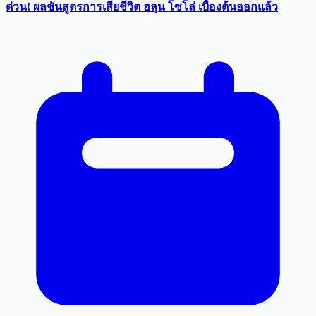
ด่วน! ผลชันสูตรการเสียชีวิต ฮลุน โซโล่ เบื้องต้นออกแล้ว