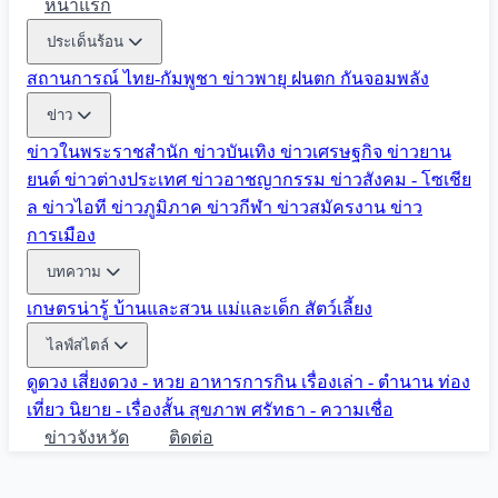
หน้าแรก
ประเด็นร้อน
สถานการณ์ ไทย-กัมพูชา
ข่าวพายุ ฝนตก
กันจอมพลัง
ข่าว
ข่าวในพระราชสำนัก
ข่าวบันเทิง
ข่าวเศรษฐกิจ
ข่าวยาน
ยนต์
ข่าวต่างประเทศ
ข่าวอาชญากรรม
ข่าวสังคม - โซเชีย
ล
ข่าวไอที
ข่าวภูมิภาค
ข่าวกีฬา
ข่าวสมัครงาน
ข่าว
การเมือง
บทความ
เกษตรน่ารู้
บ้านและสวน
แม่และเด็ก
สัตว์เลี้ยง
ไลฟ์สไตล์
ดูดวง
เสี่ยงดวง - หวย
อาหารการกิน
เรื่องเล่า - ตำนาน
ท่อง
เที่ยว
นิยาย - เรื่องสั้น
สุขภาพ
ศรัทธา - ความเชื่อ
ข่าวจังหวัด
ติดต่อ