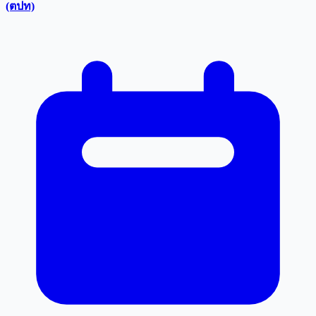
(ตปท)