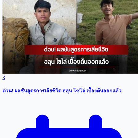
3
ด่วน! ผลชันสูตรการเสียชีวิต ฮลุน โซโล่ เบื้องต้นออกแล้ว