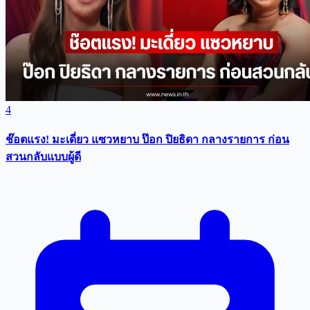
4
ช๊อตแรง! มะเดี่ยว แซวหยาบ ป๊อก ปิยธิดา กลางรายการ ก่อน
สวนกลับแบบผู้ดี