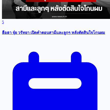
5
ฮือฮา จุ๋ย วรัทยา เปิดคำตอบสามีเเละลูกๆ หลังตัดสินใจโกนผม