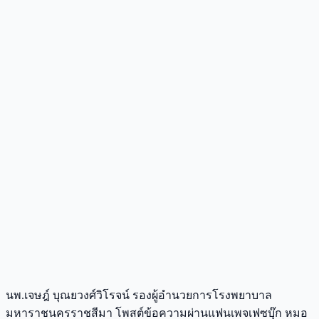
นพ.เจษฎ์ บุณยวงศ์วิโรจน์ รองผู้อำนวยการโรงพยาบาล
มหาราชนครราชสีมา โพสต์ข้อความผ่านแฟนเพจเฟซบุ๊ก หมอ