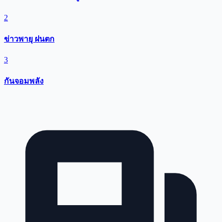
2
ข่าวพายุ ฝนตก
3
กันจอมพลัง