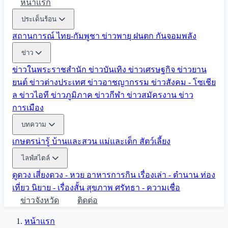
หน้าแรก
ประเด็นร้อน
สถานการณ์ ไทย-กัมพูชา
ข่าวพายุ ฝนตก
กันจอมพลัง
ข่าว
ข่าวในพระราชสำนัก
ข่าวบันเทิง
ข่าวเศรษฐกิจ
ข่าวยาน
ยนต์
ข่าวต่างประเทศ
ข่าวอาชญากรรม
ข่าวสังคม - โซเชีย
ล
ข่าวไอที
ข่าวภูมิภาค
ข่าวกีฬา
ข่าวสมัครงาน
ข่าว
การเมือง
บทความ
เกษตรน่ารู้
บ้านและสวน
แม่และเด็ก
สัตว์เลี้ยง
ไลฟ์สไตล์
ดูดวง
เสี่ยงดวง - หวย
อาหารการกิน
เรื่องเล่า - ตำนาน
ท่อง
เที่ยว
นิยาย - เรื่องสั้น
สุขภาพ
ศรัทธา - ความเชื่อ
ข่าวจังหวัด
ติดต่อ
หน้าแรก