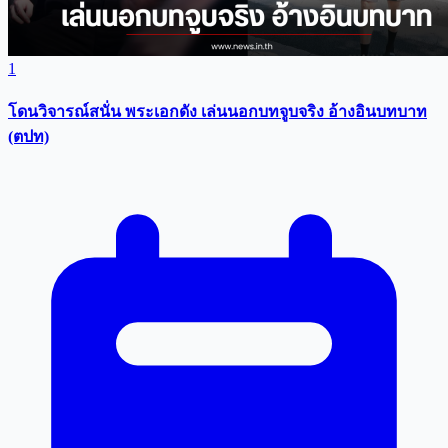
1
โดนวิจารณ์สนั่น พระเอกดัง เล่นนอกบทจูบจริง อ้างอินบทบาท
(ตปท)